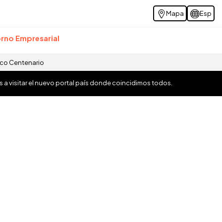
Mapa
Esp
rno Empresarial
ico Centenario
os a visitar el nuevo portal país donde coincidimos todos.