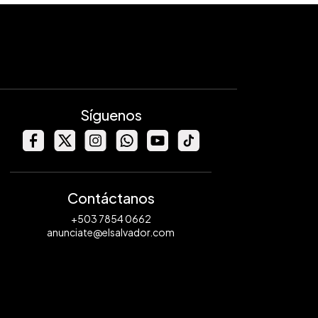
Síguenos
Contáctanos
+503 7854 0662
anunciate@elsalvador.com