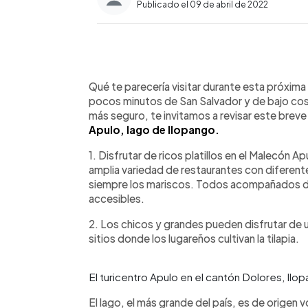
Publicado el 09 de abril de 2022
0:00
Facebook
Twitter
►
Escuchar artículo
Qué te parecería visitar durante esta próxima
pocos minutos de San Salvador y de bajo costo
más seguro, te invitamos a revisar este breve
Apulo, lago de Ilopango.
1. Disfrutar de ricos platillos en el Malecón 
amplia variedad de restaurantes con diferen
siempre los mariscos. Todos acompañados de 
accesibles.
2. Los chicos y grandes pueden disfrutar de u
sitios donde los lugareños cultivan la tilapia.
El turicentro Apulo en el cantón Dolores, Il
El lago, el más grande del país, es de origen 