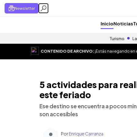
Newsletter
Inicio
Noticias
T
Turismo
La
CONTENIDO DE ARCHIVO:
¡Estás navegando en el
5 actividades para rea
este feriado
Ese destino se encuentra a pocos min
son accesibles
Por
Enrique Carranza