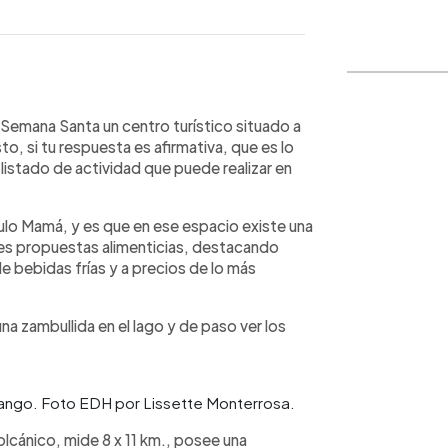
WhatsApp
Copiar link
 Semana Santa un centro turístico situado a
, si tu respuesta es afirmativa, que es lo
 listado de actividad que puede realizar en
Apulo Mamá, y es que en ese espacio existe una
tes propuestas alimenticias, destacando
bebidas frías y a precios de lo más
na zambullida en el lago y de paso ver los
opango. Foto EDH por Lissette Monterrosa.
volcánico, mide 8 x 11 km., posee una