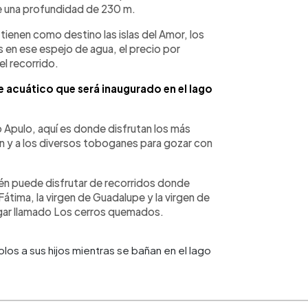
ne una profundidad de 230 m.
tienen como destino las islas del Amor, los
 en ese espejo de agua, el precio por
l recorrido.
ue acuático que será inaugurado en el lago
o Apulo, aquí es donde disfrutan los más
an y a los diversos toboganes para gozar con
én puede disfrutar de recorridos donde
Fátima, la virgen de Guadalupe y la virgen de
ugar llamado Los cerros quemados.
os a sus hijos mientras se bañan en el lago