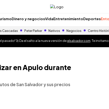
urismo
Dinero y negocios
Vida
Entretenimiento
Deportes
Ento
s Cascadas
Peter Parker
Nativos
Negocios
Centro Histór
 pasado! 🚀 Da el salto a la nueva versión de
elsalvador.com
. Te invitam
lizar en Apulo durante
utos de San Salvador y sus precios