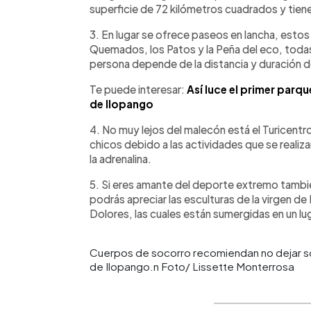
superficie de 72 kilómetros cuadrados y tie
3. En lugar se ofrece paseos en lancha, estos 
Quemados, los Patos y la Peña del eco, todas
persona depende de la distancia y duración de
Te puede interesar:
Así luce el primer parq
de Ilopango
4. No muy lejos del malecón está el Turicentr
chicos debido a las actividades que se realiz
la adrenalina.
5. Si eres amante del deporte extremo tambi
podrás apreciar las esculturas de la virgen de 
Dolores, las cuales están sumergidas en un l
Cuerpos de socorro recomiendan no dejar sol
de Ilopango.n Foto/ Lissette Monterrosa