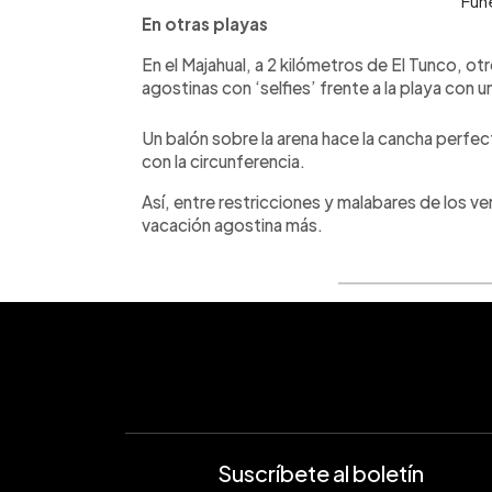
Fun
En otras playas
En el Majahual, a 2 kilómetros de El Tunco, o
agostinas con ‘selfies’ frente a la playa con u
Un balón sobre la arena hace la cancha perfec
con la circunferencia.
Así, entre restricciones y malabares de los v
vacación agostina más.
Suscríbete al boletín