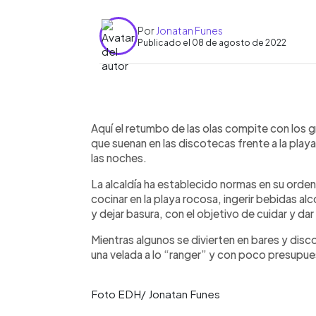
Por
Jonatan Funes
Publicado el 08 de agosto de 2022
0:00
Facebook
Twitter
►
Escuchar artículo
Aquí el retumbo de las olas compite con los 
que suenan en las discotecas frente a la play
las noches.
La alcaldía ha establecido normas en su orden
cocinar en la playa rocosa, ingerir bebidas a
y dejar basura, con el objetivo de cuidar y da
Mientras algunos se divierten en bares y disc
una velada a lo “ranger” y con poco presupue
Foto EDH/ Jonatan Funes