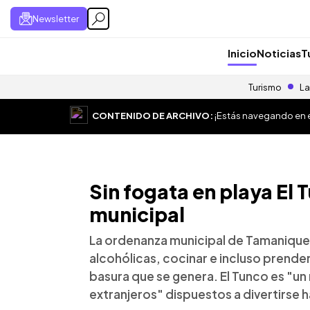
Newsletter
Inicio
Noticias
T
Turismo
La
CONTENIDO DE ARCHIVO:
¡Estás navegando en el
Sin fogata en playa El
municipal
La ordenanza municipal de Tamanique
alcohólicas, cocinar e incluso prender 
basura que se genera. El Tunco es "un 
extranjeros" dispuestos a divertirse 