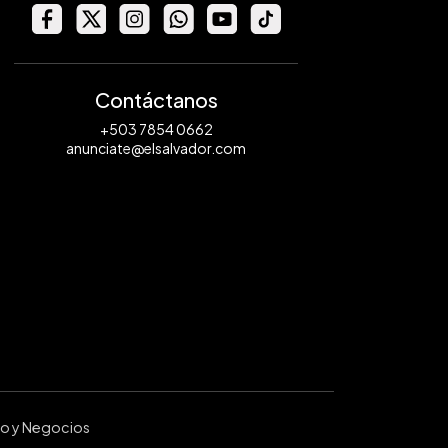
Contáctanos
+503 7854 0662
anunciate@elsalvador.com
ro y Negocios