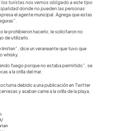
r los turistas nos vemos obligado a este tipo
icipalidad donde no pueden las personas
expresa el agente municipal. Agrega que estas
eguras”.
le prohibieron hacerlo, le solicitaron no
o de utilizarlo.
 limiten”, dice un veraneante que tuvo que
o whisky.
endo fuego porque no estaba permitido”, se
s a la orilla del mar.
nocturna debido a una publicación en Twitter
vezas y asaban carne a la orilla de la playa,
o
H/
atan