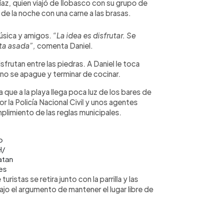
az, quien viajó de Ilobasco con su grupo de
r de la noche con una carne a las brasas.
úsica y amigos.
“La idea es disfrutar. Se
ita asada”,
comenta Daniel.
sfrutan entre las piedras. A Daniel le toca
 no se apague y terminar de cocinar.
ya que a la playa llega poca luz de los bares de
r la Policía Nacional Civil y unos agentes
mplimiento de las reglas municipales.
o
H/
atan
es
ristas se retira junto con la parrilla y las
ajo el argumento de mantener el lugar libre de