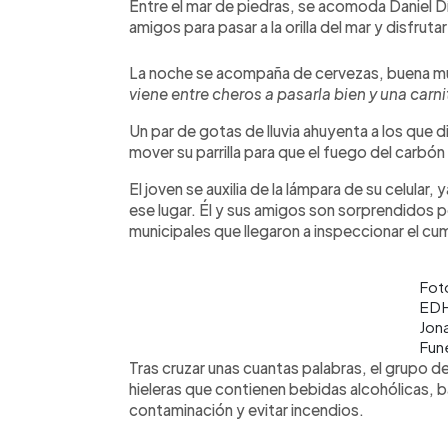
Entre el mar de piedras, se acomoda Daniel Dí
amigos para pasar a la orilla del mar y disfruta
La noche se acompaña de cervezas, buena m
viene entre cheros a pasarla bien y una carn
Un par de gotas de lluvia ahuyenta a los que di
mover su parrilla para que el fuego del carbón
El joven se auxilia de la lámpara de su celular, 
ese lugar. Él y sus amigos son sorprendidos po
municipales que llegaron a inspeccionar el cu
Fot
ED
Jon
Fun
Tras cruzar unas cuantas palabras, el grupo de tu
hieleras que contienen bebidas alcohólicas, b
contaminación y evitar incendios.