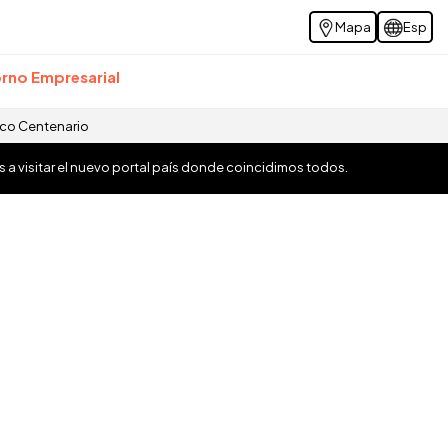
Mapa
Esp
rno Empresarial
ico Centenario
os a visitar el nuevo portal país donde coincidimos todos.