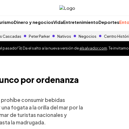
urismo
Dinero y negocios
Vida
Entretenimiento
Deportes
Ento
s Cascadas
Peter Parker
Nativos
Negocios
Centro Histór
 pasado! 🚀 Da el salto a la nueva versión de
elsalvador.com
. Te invitam
 Tunco por ordenanza
 prohíbe consumir bebidas
una fogata a la orilla del mar por la
mar de turistas nacionales y
hasta la madrugada.