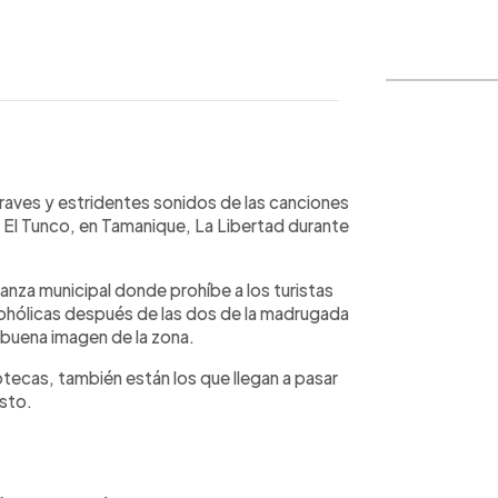
WhatsApp
Copiar link
graves y estridentes sonidos de las canciones
a El Tunco, en Tamanique, La Libertad durante
anza municipal donde prohíbe a los turistas
lcohólicas después de las dos de la madrugada
r buena imagen de la zona.
otecas, también están los que llegan a pasar
sto.