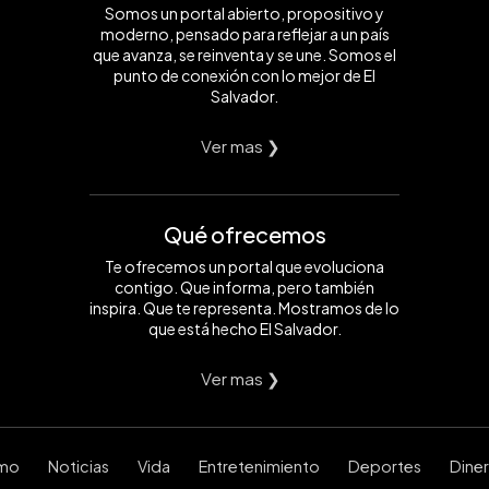
Somos un portal abierto, propositivo y
moderno, pensado para reflejar a un país
que avanza, se reinventa y se une. Somos el
punto de conexión con lo mejor de El
Salvador.
Ver mas ❯
Qué ofrecemos
Te ofrecemos un portal que evoluciona
contigo. Que informa, pero también
inspira. Que te representa. Mostramos de lo
que está hecho El Salvador.
Ver mas ❯
smo
Noticias
Vida
Entretenimiento
Deportes
Dine