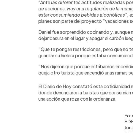
“Ante las diferentes actitudes realizadas po
de acciones. Hay una regulación de la mun
estar consumiendo bebidas alcohólicas”
, 
planes son parte del proyecto “vacaciones s
Daniel fue sorprendido cocinando y, aunque no 
dejar basura en el lugar y apagar el carbón lueg
“Que te pongan restricciones, pero que no te
guardar su hielera porque estaba consumiend
“Nos dijeron que porque estábamos encendi
queja otro turista que encendió unas ramas seca
El Diario de Hoy constató esta cotidianidad 
donde denunciaron a turistas que consumían cer
una acción que roza con la ordenanza.
Fot
ED
Jon