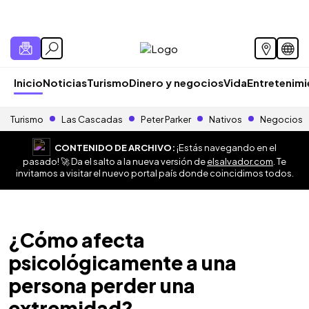
Inicio
Noticias
Turismo
Dinero y negocios
Vida
Entretenim
Turismo
Las Cascadas
Peter Parker
Nativos
Negocios
CONTENIDO DE ARCHIVO:
¡Estás navegando en el
pasado! 🚀 Da el salto a la nueva versión de
elsalvador.com
. Te
invitamos a visitar el nuevo portal país donde coincidimos todos.
¿Cómo afecta
psicológicamente a una
persona perder una
extremidad?