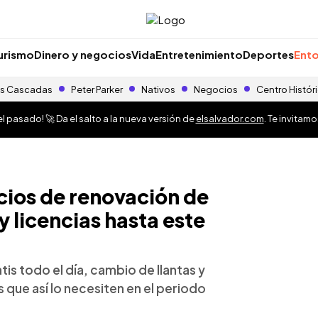
urismo
Dinero y negocios
Vida
Entretenimiento
Deportes
Ento
s Cascadas
Peter Parker
Nativos
Negocios
Centro Histór
 pasado! 🚀 Da el salto a la nueva versión de
elsalvador.com
. Te invitam
cios de renovación de
y licencias hasta este
is todo el día, cambio de llantas y
que así lo necesiten en el periodo