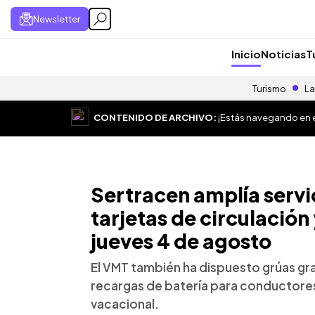
Newsletter
Inicio
Noticias
T
Turismo
La
CONTENIDO DE ARCHIVO:
¡Estás navegando en el
Sertracen amplía servi
tarjetas de circulación 
jueves 4 de agosto
El VMT también ha dispuesto grúas grat
recargas de batería para conductores 
vacacional.