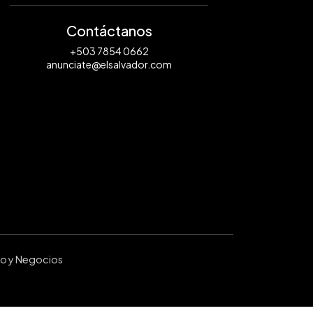
Contáctanos
+503 7854 0662
anunciate@elsalvador.com
ro y Negocios