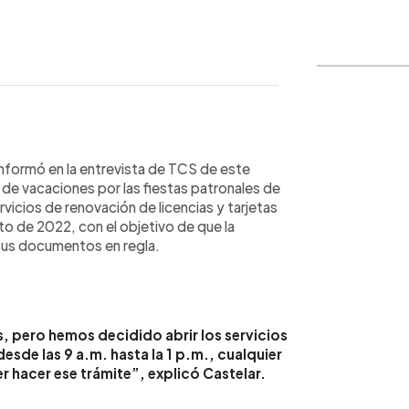
WhatsApp
Copiar link
 informó en la entrevista de TCS de este
de vacaciones por las fiestas patronales de
vicios de renovación de licencias y tarjetas
to de 2022, con el objetivo de que la
sus documentos en regla.
 pero hemos decidido abrir los servicios
esde las 9 a.m. hasta la 1 p.m., cualquier
hacer ese trámite”, explicó Castelar.