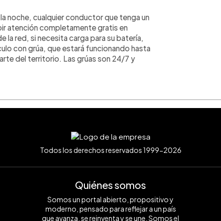
n la noche, cualquier conductor que tenga un
ibir atención completamente gratis en
de la red, si necesita carga para su batería,
ículo con grúa, que estará funcionando hasta
arte del territorio. Las grúas son 24/7 y
Todos los derechos reservados 1999-2026
Quiénes somos
Somos un portal abierto, propositivo y
moderno, pensado para reflejar a un país
que avanza, se reinventa y se une. Somos el