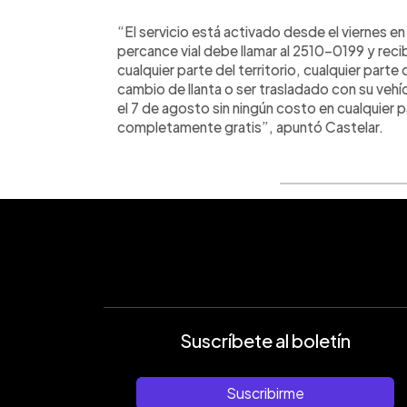
“El servicio está activado desde el viernes e
percance vial debe llamar al 2510-0199 y rec
cualquier parte del territorio, cualquier parte 
cambio de llanta o ser trasladado con su veh
el 7 de agosto sin ningún costo en cualquier p
completamente gratis”, apuntó Castelar.
Suscríbete al boletín
Suscribirme