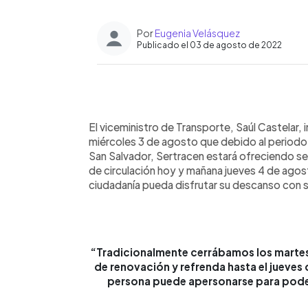
Por
Eugenia Velásquez
Publicado el 03 de agosto de 2022
0:00
Facebook
Twitter
►
Escuchar artículo
El viceministro de Transporte, Saúl Castelar,
miércoles 3 de agosto que debido al periodo 
San Salvador, Sertracen estará ofreciendo ser
de circulación hoy y mañana jueves 4 de agos
ciudadanía pueda disfrutar su descanso con 
“Tradicionalmente cerrábamos los martes,
de renovación y refrenda hasta el jueves d
persona puede apersonarse para poder 