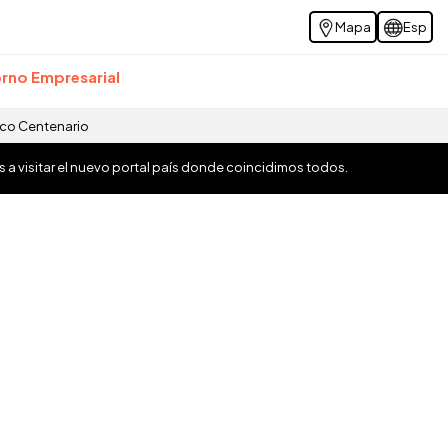
Mapa
Esp
rno Empresarial
ico Centenario
os a visitar el nuevo portal país donde coincidimos todos.