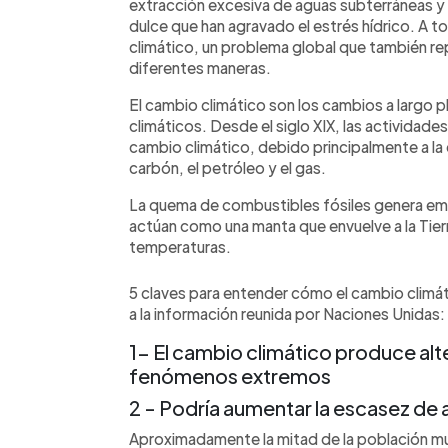
extracción excesiva de aguas subterráneas y
dulce que han agravado el estrés hídrico. A 
climático, un problema global que también re
diferentes maneras.
El cambio climático son los cambios a largo p
climáticos. Desde el siglo XIX, las actividade
cambio climático, debido principalmente a l
carbón, el petróleo y el gas.
La quema de combustibles fósiles genera em
actúan como una manta que envuelve a la Tierra:
temperaturas.
5 claves para entender cómo el cambio climát
a la información reunida por Naciones Unidas:
1- El cambio climático produce alt
fenómenos extremos
2 - Podría aumentar la escasez de
Aproximadamente la mitad de la población mu