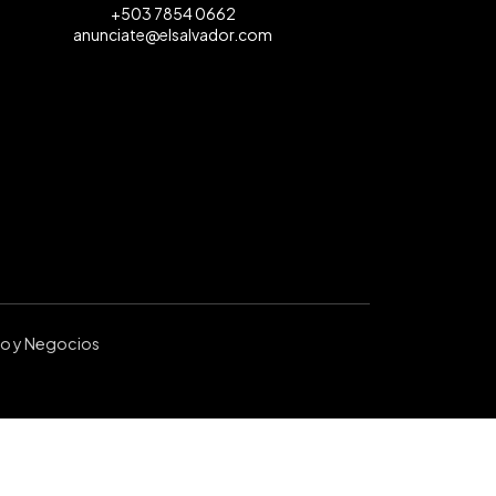
+503 7854 0662
anunciate@elsalvador.com
ro y Negocios