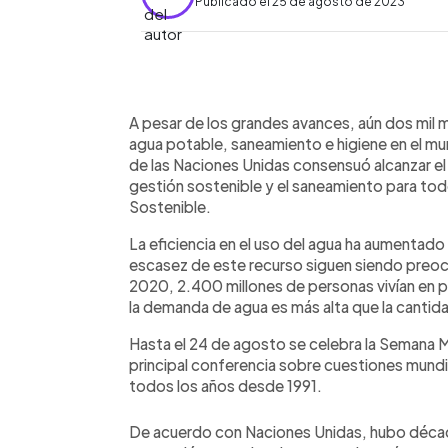
Publicado el 25 de agosto de 2023
0:00
Facebook
Twitter
►
Escuchar artículo
A pesar de los grandes avances, aún dos mil m
agua potable, saneamiento e higiene en el mu
de las Naciones Unidas consensuó alcanzar el 
gestión sostenible y el saneamiento para to
Sostenible.
La eficiencia en el uso del agua ha aumentado 
escasez de este recurso siguen siendo preo
2020, 2.400 millones de personas vivían en p
la demanda de agua es más alta que la cantid
Hasta el 24 de agosto se celebra la Semana M
principal conferencia sobre cuestiones mundia
todos los años desde 1991.
De acuerdo con Naciones Unidas, hubo décad