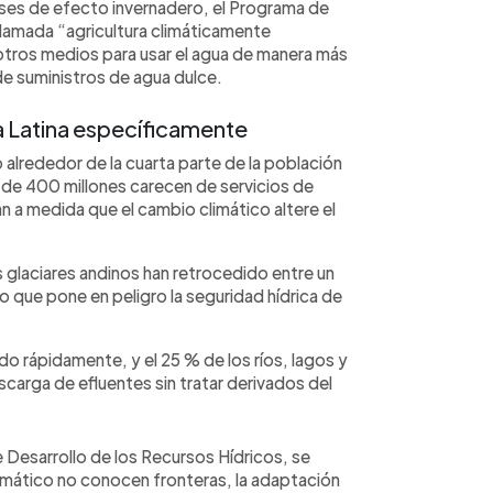
ses de efecto invernadero, el Programa de
lamada “agricultura climáticamente
 otros medios para usar el agua de manera más
de suministros de agua dulce.
a Latina específicamente
 alrededor de la cuarta parte de la población
 de 400 millones carecen de servicios de
 a medida que el cambio climático altere el
 glaciares andinos han retrocedido entre un
o que pone en peligro la seguridad hídrica de
o rápidamente, y el 25 % de los ríos, lagos y
carga de efluentes sin tratar derivados del
Desarrollo de los Recursos Hídricos, se
imático no conocen fronteras, la adaptación