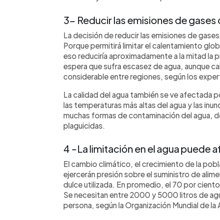
3- Reducir las emisiones de gases
La decisión de reducir las emisiones de gase
Porque permitirá limitar el calentamiento glob
eso reduciría aproximadamente a la mitad la 
espera que sufra escasez de agua, aunque cab
considerable entre regiones, según los exper
La calidad del agua también se ve afectada p
las temperaturas más altas del agua y las in
muchas formas de contaminación del agua, 
plaguicidas.
4 -La limitación en el agua puede a
El cambio climático, el crecimiento de la pob
ejercerán presión sobre el suministro de alim
dulce utilizada. En promedio, el 70 por ciento d
Se necesitan entre 2000 y 5000 litros de agu
persona, según la Organización Mundial de la