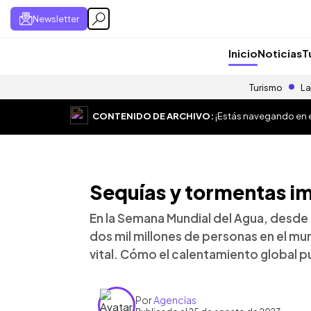
Newsletter
Inicio
Noticias
T
Turismo
La
CONTENIDO DE ARCHIVO:
¡Estás navegando en el
Sequías y tormentas i
En la Semana Mundial del Agua, desde
dos mil millones de personas en el m
vital. Cómo el calentamiento global 
Por
Agencias