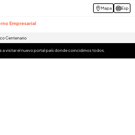
Mapa
Esp
rno Empresarial
ico Centenario
os a visitar el nuevo portal país donde coincidimos todos.