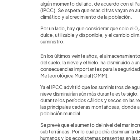
algún momento del año, de acuerdo con el P
(IPCC). Se espera que esas cifras vayan en a
climático y al crecimiento de la población.
Por un lado, hay que considerar que solo el 0,
dulce, utilizable y disponible, y el cambio c
suministro.
En los últimos veinte años, el almacenamient
del suelo, la nieve y el hielo, ha disminuido a
consecuencias importantes para la seguridad
Meteorológica Mundial (OMM).
Ya el IPCC advirtió que los suministros de ag
nieve disminuirían aún más durante este siglo.
durante los períodos cálidos y secos en las r
las principales cadenas montañosas, donde a
población mundial.
Se prevé que el aumento del nivel del mar incr
subterráneas. Por lo cual podría disminuir la d
humanos y los ecosistemas presentes en las 