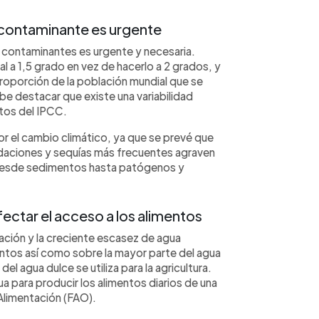
 contaminante es urgente
s contaminantes es urgente y necesaria.
al a 1,5 grado en vez de hacerlo a 2 grados, y
proporción de la población mundial que se
e destacar que existe una variabilidad
tos del IPCC.
or el cambio climático, ya que se prevé que
undaciones y sequías más frecuentes agraven
desde sedimentos hasta patógenos y
fectar el acceso a los alimentos
lación y la creciente escasez de agua
entos así como sobre la mayor parte del agua
el agua dulce se utiliza para la agricultura.
a para producir los alimentos diarios de una
 Alimentación (FAO).