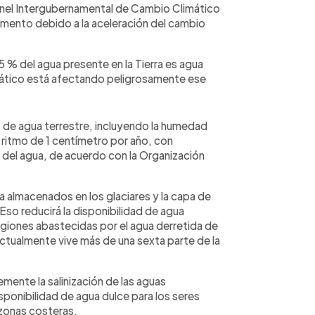
anel Intergubernamental de Cambio Climático
umento debido a la aceleración del cambio
5 % del agua presente en la Tierra es agua
limático está afectando peligrosamente ese
o de agua terrestre, incluyendo la humedad
 un ritmo de 1 centímetro por año, con
 del agua, de acuerdo con la Organización
ua almacenados en los glaciares y la capa de
 Eso reducirá la disponibilidad de agua
egiones abastecidas por el agua derretida de
ctualmente vive más de una sexta parte de la
emente la salinización de las aguas
isponibilidad de agua dulce para los seres
zonas costeras.