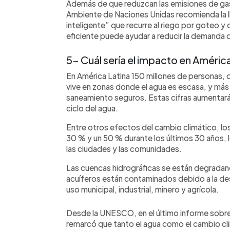
Además de que reduzcan las emisiones de ga
Ambiente de Naciones Unidas recomienda la l
inteligente” que recurre al riego por goteo y
eficiente puede ayudar a reducir la demanda 
5- Cuál sería el impacto en Améric
En América Latina 150 millones de personas, o
vive en zonas donde el agua es escasa, y más
saneamiento seguros. Estas cifras aumentarán
ciclo del agua.
Entre otros efectos del cambio climático, los
30 % y un 50 % durante los últimos 30 años, l
las ciudades y las comunidades.
Las cuencas hidrográficas se están degradand
acuíferos están contaminados debido a la des
uso municipal, industrial, minero y agrícola.
Desde la UNESCO, en el último informe sobre 
remarcó que tanto el agua como el cambio cl