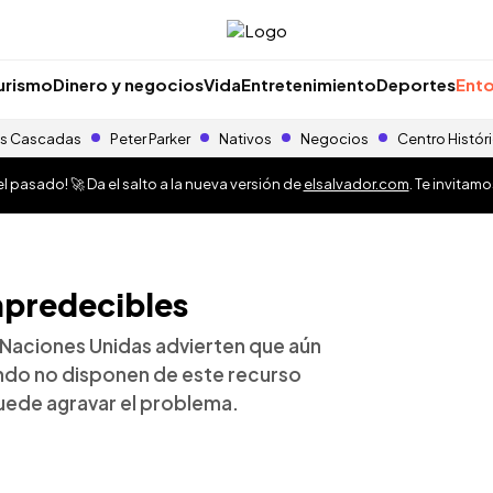
urismo
Dinero y negocios
Vida
Entretenimiento
Deportes
Ento
s Cascadas
Peter Parker
Nativos
Negocios
Centro Histór
 pasado! 🚀 Da el salto a la nueva versión de
elsalvador.com
. Te invitam
mpredecibles
 Naciones Unidas advierten que aún
undo no disponen de este recurso
puede agravar el problema.