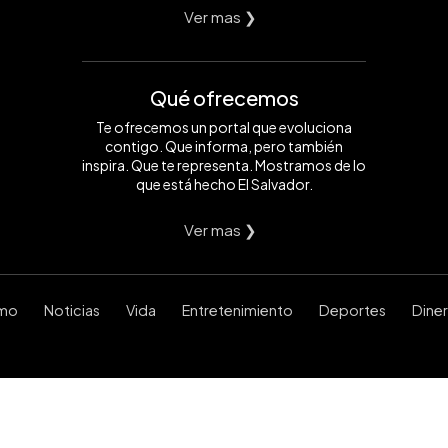
Ver mas ❯
Qué ofrecemos
Te ofrecemos un portal que evoluciona
contigo. Que informa, pero también
inspira. Que te representa. Mostramos de lo
que está hecho El Salvador.
Ver mas ❯
smo
Noticias
Vida
Entretenimiento
Deportes
Dine