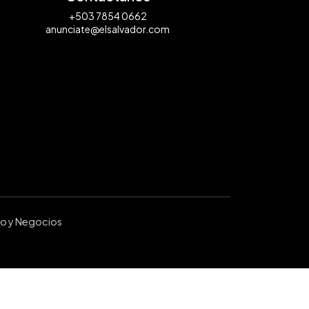
+503 7854 0662
anunciate@elsalvador.com
ro y Negocios