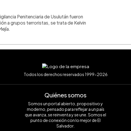
ilancia Penitenciaria de Usulután fueron
ón a grupos terroristas, se trata de Kelvin
ejía.
Todos los derechos reservados 1999-2026
Quiénes somos
Somos un portal abierto, propositivo y
moderno, pensado para reflejar a un país
que avanza, se reinventa y se une. Somos el
punto de conexión con lo mejor de El
Salvador.