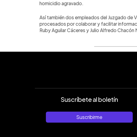
homicidio agravado.
Así también dos empleados del Juzgado de Vig
procesados por colaborar y facilitar informaci
Ruby Aguilar Cáceres y Julio Alfredo Chacón M
Suscríbete al boletín
Suscribirme