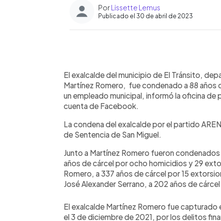
Por
Lissette Lemus
Publicado el 30 de abril de 2023
0:00
Facebook
Twitter
►
Escuchar artículo
El exalcalde del municipio de El Tránsito, d
Martínez Romero, fue condenado a 88 años de 
un empleado municipal, informó la oficina de p
cuenta de Facebook.
La condena del exalcalde por el partido ARENA
de Sentencia de San Miguel.
Junto a Martínez Romero fueron condenados l
años de cárcel por ocho homicidios y 29 ext
Romero, a 337 años de cárcel por 15 extorsio
José Alexander Serrano, a 202 años de cárcel
El exalcalde Martínez Romero fue capturado e
el 3 de diciembre de 2021, por los delitos fi