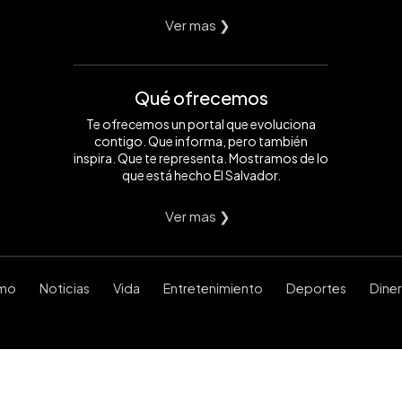
Ver mas ❯
Qué ofrecemos
Te ofrecemos un portal que evoluciona
contigo. Que informa, pero también
inspira. Que te representa. Mostramos de lo
que está hecho El Salvador.
Ver mas ❯
smo
Noticias
Vida
Entretenimiento
Deportes
Dine