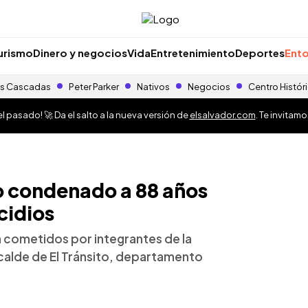
urismo
Dinero y negocios
Vida
Entretenimiento
Deportes
Ento
s Cascadas
Peter Parker
Nativos
Negocios
Centro Histór
 pasado! 🚀 Da el salto a la nueva versión de
elsalvador.com
. Te invitam
to condenado a 88 años
cidios
on cometidos por integrantes de la
lcalde de El Tránsito, departamento