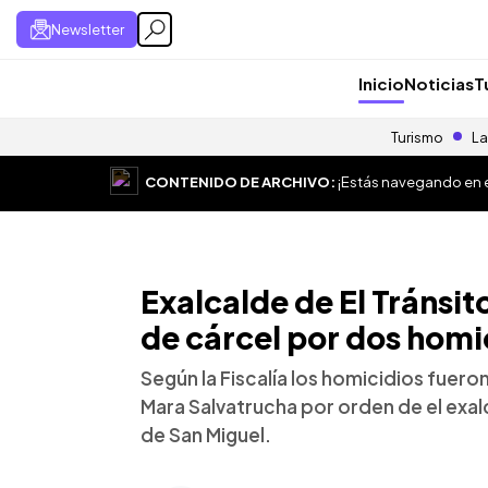
Newsletter
Inicio
Noticias
T
Turismo
La
CONTENIDO DE ARCHIVO:
¡Estás navegando en el
Exalcalde de El Tránsi
de cárcel por dos homi
Según la Fiscalía los homicidios fuer
Mara Salvatrucha por orden de el exa
de San Miguel.