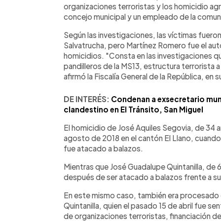
organizaciones terroristas y los homicidio ag
concejo municipal y un empleado de la comun
Según las investigaciones, las víctimas fuero
Salvatrucha, pero Martínez Romero fue el auto
homicidios. "Consta en las investigaciones 
pandilleros de la MS13, estructura terrorista 
afirmó la Fiscalía General de la República, en 
DE INTERÉS:
Condenan a exsecretario mun
clandestino en El Tránsito, San Miguel
El homicidio de José Aquiles Segovia, de 34 
agosto de 2018 en el cantón El Llano, cuando s
fue atacado a balazos.
Mientras que José Guadalupe Quintanilla, de 65
después de ser atacado a balazos frente a su 
En este mismo caso, también era procesado e
Quintanilla, quien el pasado 15 de abril fue se
de organizaciones terroristas, financiación d