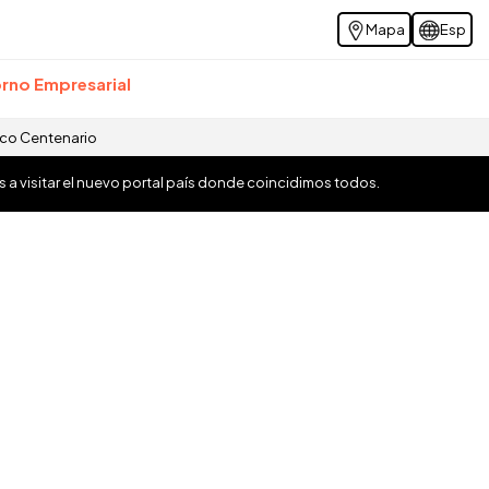
Mapa
Esp
rno Empresarial
ico Centenario
os a visitar el nuevo portal país donde coincidimos todos.