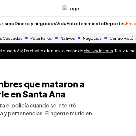
urismo
Dinero y negocios
Vida
Entretenimiento
Deportes
Ento
s Cascadas
Peter Parker
Nativos
Negocios
Centro Histór
 pasado! 🚀 Da el salto a la nueva versión de
elsalvador.com
. Te invitam
ombres que mataron a
arle en Santa Ana
a el policía cuando se intentó
ma y pertenencias. El agente murió en