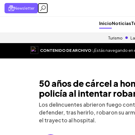
Newsletter
Inicio
Noticias
T
Turismo
La
CONTENIDO DE ARCHIVO:
¡Estás navegando en el
50 años de cárcel a h
policía al intentar rob
Los delincuentes abrieron fuego contr
defender, tras herirlo, robaron su ar
el trayecto al hospital.