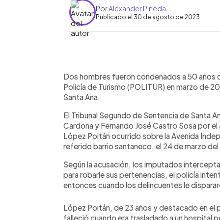
Por
Alexander Pineda
Publicado el 30 de agosto de 2023
0:00
Facebook
Twitter
►
Escuchar artículo
Dos hombres fueron condenados a 50 años de
Policía de Turismo (POLITUR) en marzo de 2022
Santa Ana.
El Tribunal Segundo de Sentencia de Santa An
Cardona y Fernando José Castro Sosa por el a
López Poitán ocurrido sobre la Avenida Indepe
referido barrio santaneco, el 24 de marzo de
Según la acusación, los imputados intercepta
para robarle sus pertenencias, el policía int
entonces cuando los delincuentes le disparar
López Poitán, de 23 años y destacado en el 
falleció cuando era trasladado a un hospital p