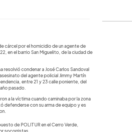
WhatsApp
Copiar link
 cárcel por el homicidio de un agente de
, en el barrio San Miguelito, de la ciudad de
a resolvió condenar a José Carlos Sandoval
sesinato del agente policial Jimmy Martín
ndencia, entre 21 y 23 calle poniente, del
l año pasado.
ron a la víctima cuando caminaba por la zona
entó defenderse con su arma de equipo y es
on.
puesto de POLITUR en el Cerro Verde,
or socorristas.