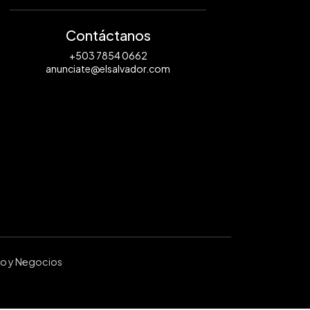
Contáctanos
+503 7854 0662
anunciate@elsalvador.com
ro y Negocios