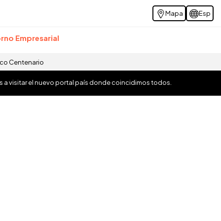
Mapa
Esp
rno Empresarial
ico Centenario
os a visitar el nuevo portal país donde coincidimos todos.