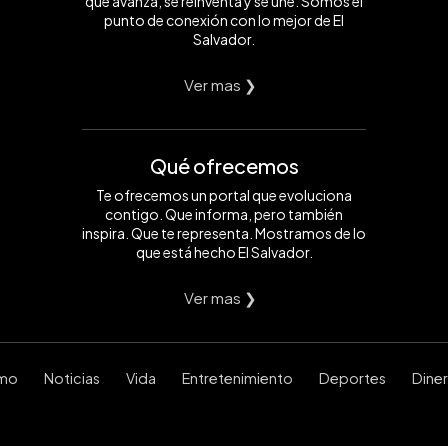
que avanza, se reinventa y se une. Somos el
punto de conexión con lo mejor de El
Salvador.
Ver mas ❯
Qué ofrecemos
Te ofrecemos un portal que evoluciona
contigo. Que informa, pero también
inspira. Que te representa. Mostramos de lo
que está hecho El Salvador.
Ver mas ❯
smo
Noticias
Vida
Entretenimiento
Deportes
Dine