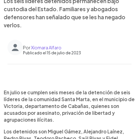
Los seis líderes detenidos permanecen bajo
custodia del Estado. Familiares y abogados
defensores han señalado que se les ha negado
verlos.
Por
Xiomara Alfaro
Publicado el 15 de julio de 2023
0:00
►
Escuchar artículo
En julio se cumplen seis meses de la detención de seis
líderes de la comunidad Santa Marta, en el municipio de
Victoria, departamento de Cabañas, quienes son
acusados por asesinato, privación de libertad y
agrupaciones ilícitas.
Los detenidos son Miguel Gámez, Alejandro Laínez,
Pedro Rivas, Teodoro Pacheco, Saúl Rivas y Fidel