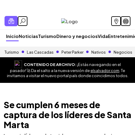
Inicio
Noticias
Turismo
Dinero y negocios
Vida
Entretenim
Turismo
Las Cascadas
Peter Parker
Nativos
Negocios
CONTENIDO DE ARCHIVO:
¡Estás navegando en el
pasado! 🚀 Da el salto a la nueva versión de
elsalvador.com
. Te
invitamos a visitar el nuevo portal país donde coincidimos todos.
Se cumplen 6 meses de
captura de los líderes de Santa
Marta