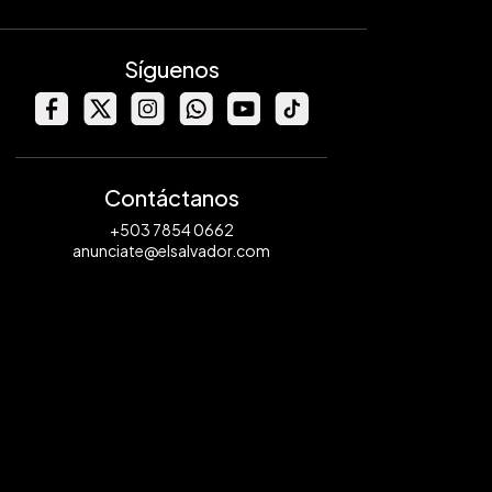
Síguenos
Contáctanos
+503 7854 0662
anunciate@elsalvador.com