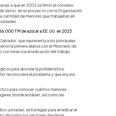
racias a que en 2002 se firmó el convenio
 de datos, en un proyecto con la Organización
 la cantidad de menores que trabajaban en
tividades.
 66,000 TM de azúcar a EE.UU. en 2023
Salvador, que representa a los principales
eron la primera alianza con el Ministerio de
 con miras a la erradicación del trabajo
égicos para abordar la problemática,
ctor reconociera el problema y que era una
óstico para conocer cuántos menores
 lugares donde estaban, así como las
lico-privadas, estrategias para erradicar el
ento de todos los sectores desde las