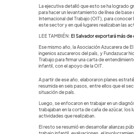
La ejecutiva detalló que esto se ha logrado g
para hacer un levantamiento de línea de base
Internacional del Trabajo (OIT), para conocer
este sector y en qué lugares realizaban las ac
LEE TAMBIÉN:
El Salvador exportará más de
Ese mismo año, la Asociación Azucarera de El 
ingenios azucareros del país, y Fundazucar hici
Trabajo para firmar una carta de entendimiento
infantil, con el apoyo de la OIT.
A partir de ese año, elaboraron planes estrat
resumida en seis pasos, entre ellos que el se
situación de país.
Luego, se enfocaron en trabajar en un diagn
trabajaban en la corta de caña de azúcar, los
actividades que realizaban.
El resto se resumió en desarrollar alianzas púb
trabajo infantil, evaluaciones, el involucrami