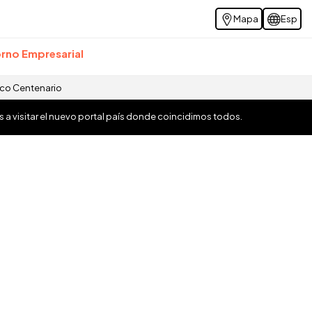
Mapa
Esp
rno Empresarial
ico Centenario
os a visitar el nuevo portal país donde coincidimos todos.