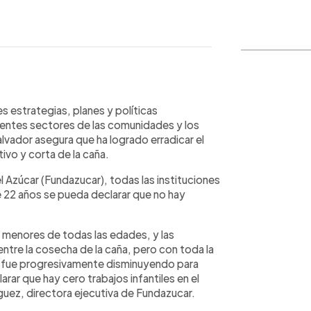
WhatsApp
Copiar link
s estrategias, planes y políticas
erentes sectores de las comunidades y los
Salvador asegura que ha logrado erradicar el
ltivo y corta de la caña.
Azúcar (Fundazucar), todas las instituciones
 22 años se pueda declarar que no hay
 menores de todas las edades, y las
entre la cosecha de la caña, pero con toda la
o fue progresivamente disminuyendo para
ar que hay cero trabajos infantiles en el
guez, directora ejecutiva de Fundazucar.