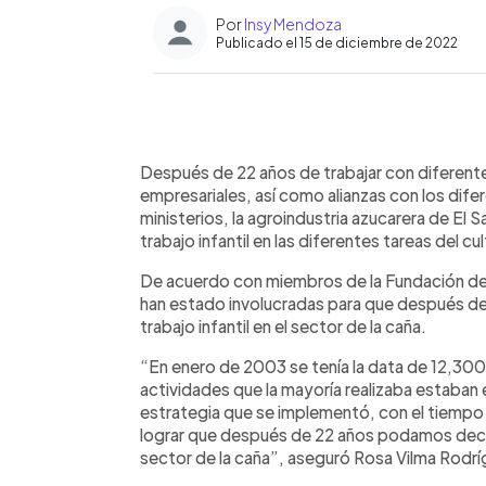
Por
Insy Mendoza
Publicado el 15 de diciembre de 2022
0:00
Facebook
Twitter
►
Escuchar artículo
Después de 22 años de trabajar con diferente
empresariales, así como alianzas con los dif
ministerios, la agroindustria azucarera de El 
trabajo infantil en las diferentes tareas del cu
De acuerdo con miembros de la Fundación del 
han estado involucradas para que después de
trabajo infantil en el sector de la caña.
“En enero de 2003 se tenía la data de 12,300
actividades que la mayoría realizaba estaban 
estrategia que se implementó, con el tiemp
lograr que después de 22 años podamos declar
sector de la caña”, aseguró Rosa Vilma Rodrí