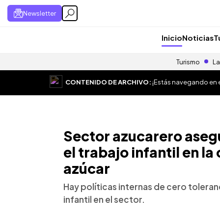
Newsletter
Inicio
Noticias
T
Turismo
La
CONTENIDO DE ARCHIVO:
¡Estás navegando en el
Sector azucarero aseg
el trabajo infantil en l
azúcar
Hay políticas internas de cero toleran
infantil en el sector.