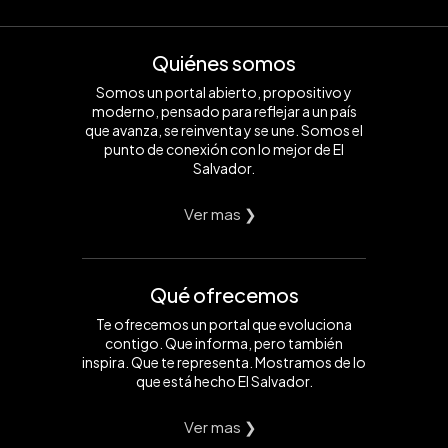
Quiénes somos
Somos un portal abierto, propositivo y
moderno, pensado para reflejar a un país
que avanza, se reinventa y se une. Somos el
punto de conexión con lo mejor de El
Salvador.
Ver mas ❯
Qué ofrecemos
Te ofrecemos un portal que evoluciona
contigo. Que informa, pero también
inspira. Que te representa. Mostramos de lo
que está hecho El Salvador.
Ver mas ❯