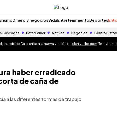
urismo
Dinero y negocios
Vida
Entretenimiento
Deportes
Ento
s Cascadas
Peter Parker
Nativos
Negocios
Centro Histór
 pasado! 🚀 Da el salto a la nueva versión de
elsalvador.com
. Te invitam
ura haber erradicado
a corta de caña de
cia a las diferentes formas de trabajo