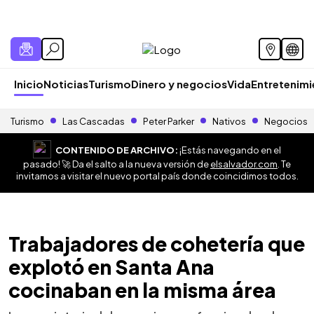
Inicio
Noticias
Turismo
Dinero y negocios
Vida
Entretenim
Turismo
Las Cascadas
Peter Parker
Nativos
Negocios
CONTENIDO DE ARCHIVO:
¡Estás navegando en el
pasado! 🚀 Da el salto a la nueva versión de
elsalvador.com
. Te
invitamos a visitar el nuevo portal país donde coincidimos todos.
Trabajadores de cohetería que
explotó en Santa Ana
cocinaban en la misma área