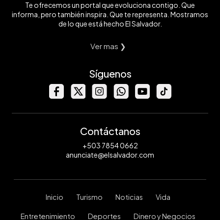
Te ofrecemos un portal que evoluciona contigo. Que
informa, pero también inspira. Que te representa. Mostramos
de lo que está hecho El Salvador.
Ver mas ❯
Síguenos
Contáctanos
+503 7854 0662
anunciate@elsalvador.com
Inicio
Turismo
Noticias
Vida
Entretenimiento
Deportes
Dinero y Negocios