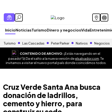
Inicio
Noticias
Turismo
Dinero y negocios
Vida
Entretenim
Turismo
Las Cascadas
Peter Parker
Nativos
Negocios
CONTENIDO DE ARCHIVO:
¡Estás navegando en el
pasado! 🚀 Da el salto a la nueva versión de
elsalvador.com
. Te
invitamos a visitar el nuevo portal país donde coincidimos todos.
Cruz Verde Santa Ana busca
donación de ladrillos,
cemento y hierro, para
construir su sede