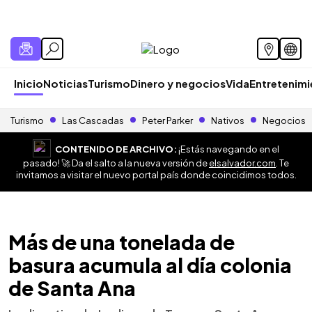
Inicio
Noticias
Turismo
Dinero y negocios
Vida
Entretenim
Turismo
Las Cascadas
Peter Parker
Nativos
Negocios
CONTENIDO DE ARCHIVO:
¡Estás navegando en el
pasado! 🚀 Da el salto a la nueva versión de
elsalvador.com
. Te
invitamos a visitar el nuevo portal país donde coincidimos todos.
Más de una tonelada de
basura acumula al día colonia
de Santa Ana