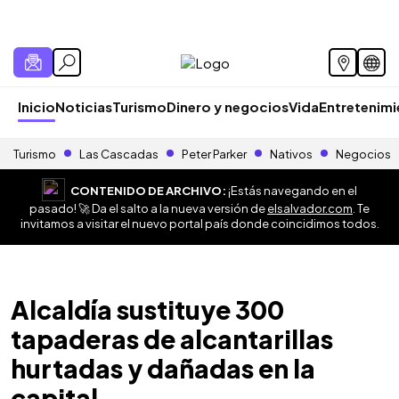
Inicio
Noticias
Turismo
Dinero y negocios
Vida
Entretenim
Turismo
Las Cascadas
Peter Parker
Nativos
Negocios
CONTENIDO DE ARCHIVO:
¡Estás navegando en el
pasado! 🚀 Da el salto a la nueva versión de
elsalvador.com
. Te
invitamos a visitar el nuevo portal país donde coincidimos todos.
Alcaldía sustituye 300
tapaderas de alcantarillas
hurtadas y dañadas en la
capital