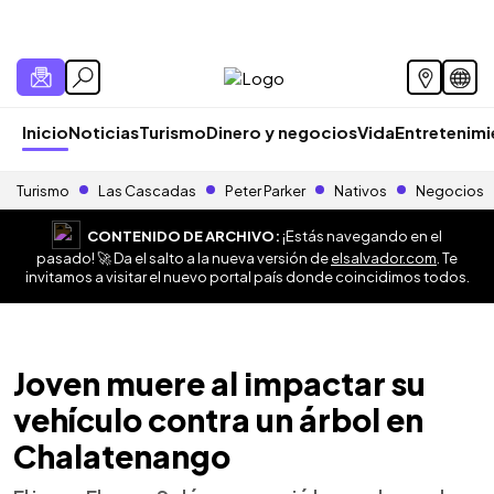
Inicio
Noticias
Turismo
Dinero y negocios
Vida
Entretenim
Turismo
Las Cascadas
Peter Parker
Nativos
Negocios
CONTENIDO DE ARCHIVO:
¡Estás navegando en el
pasado! 🚀 Da el salto a la nueva versión de
elsalvador.com
. Te
invitamos a visitar el nuevo portal país donde coincidimos todos.
Joven muere al impactar su
vehículo contra un árbol en
Chalatenango