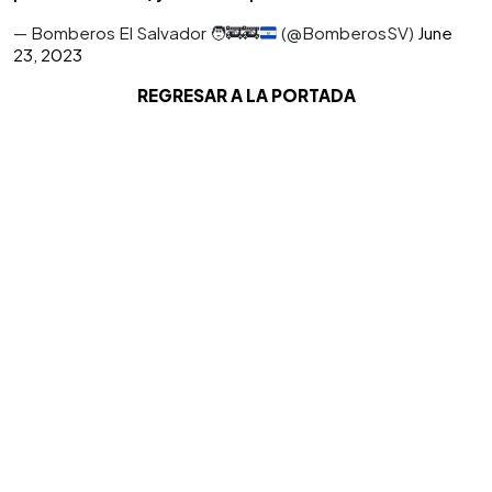
— Bomberos El Salvador
🧑‍🚒
🚒
(@BomberosSV)
June
23, 2023
REGRESAR A LA PORTADA