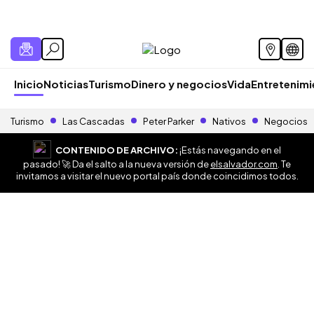
Inicio
Noticias
Turismo
Dinero y negocios
Vida
Entretenim
Turismo
Las Cascadas
Peter Parker
Nativos
Negocios
CONTENIDO DE ARCHIVO:
¡Estás navegando en el
pasado! 🚀 Da el salto a la nueva versión de
elsalvador.com
. Te
invitamos a visitar el nuevo portal país donde coincidimos todos.