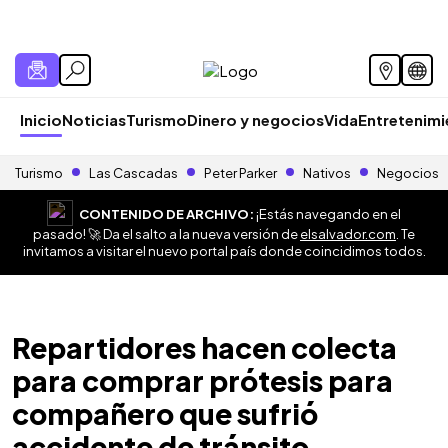
Inicio
Noticias
Turismo
Dinero y negocios
Vida
Entretenim
Turismo
Las Cascadas
Peter Parker
Nativos
Negocios
CONTENIDO DE ARCHIVO:
¡Estás navegando en el
pasado! 🚀 Da el salto a la nueva versión de
elsalvador.com
. Te
invitamos a visitar el nuevo portal país donde coincidimos todos.
Repartidores hacen colecta
para comprar prótesis para
compañero que sufrió
accidente de tránsito