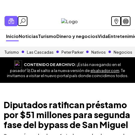
Inicio
Noticias
Turismo
Dinero y negocios
Vida
Entretenim
Turismo
Las Cascadas
Peter Parker
Nativos
Negocios
CONTENIDO DE ARCHIVO:
¡Estás navegando en el
pasado! 🚀 Da el salto a la nueva versión de
elsalvador.com
. Te
invitamos a visitar el nuevo portal país donde coincidimos todos.
Diputados ratifican préstamo
por $51 millones para segunda
fase del bypass de San Miguel