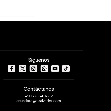
Síguenos
Contáctanos
+503 7854 0662
anunciate@elsalvador.com