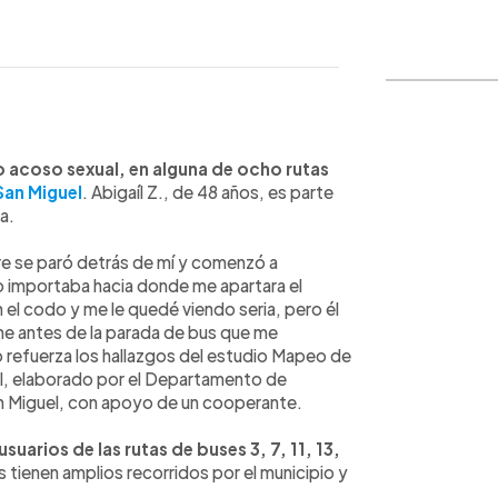
WhatsApp
Copiar link
o acoso sexual, en alguna de ocho rutas
San Miguel
. Abigaíl Z., de 48 años, es parte
a.
bre se paró detrás de mí y comenzó a
o importaba hacia donde me apartara el
el codo y me le quedé viendo seria, pero él
rme antes de la parada de bus que me
o refuerza los hallazgos del estudio Mapeo de
el, elaborado por el Departamento de
San Miguel, con apoyo de un cooperante.
suarios de las rutas de buses 3, 7, 11, 13,
s tienen amplios recorridos por el municipio y