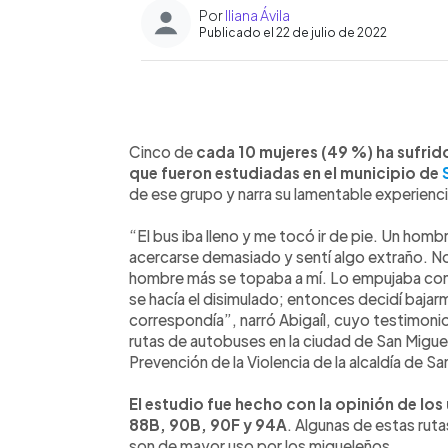
Por
Iliana Ávila
Publicado el 22 de julio de 2022
0:00
Facebook
Twitter
►
Escuchar artículo
Cinco de
cada 10 mujeres (49 %) ha sufrid
que fueron estudiadas en el municipio de
de ese grupo y narra su lamentable experienci
“El bus iba lleno y me tocó ir de pie. Un hom
acercarse demasiado y sentí algo extraño. N
hombre más se topaba a mí. Lo empujaba con 
se hacía el disimulado; entonces decidí baja
correspondía”, narró Abigaíl, cuyo testimoni
rutas de autobuses en la ciudad de San Migu
Prevención de la Violencia de la alcaldía de 
El estudio fue hecho con la opinión de los u
88B, 90B, 90F y 94A
. Algunas de estas ruta
son de mayor uso por los migueleños.