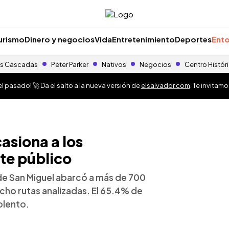
urismo
Dinero y negocios
Vida
Entretenimiento
Deportes
Ento
s Cascadas
Peter Parker
Nativos
Negocios
Centro Histór
 pasado! 🚀 Da el salto a la nueva versión de
elsalvador.com
. Te invitam
asiona a los
te público
a de San Miguel abarcó a más de 700
ocho rutas analizadas. El 65.4% de
olento.