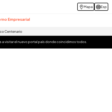
Mapa
Esp
rno Empresarial
ico Centenario
os a visitar el nuevo portal país donde coincidimos todos.