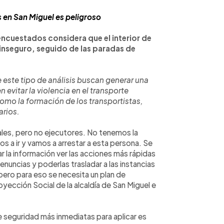
 en San Miguel es peligroso
encuestados considera que el interior de
 inseguro, seguido de las paradas de
 este tipo de análisis buscan generar una
 evitar la violencia en el transporte
como la formación de los transportistas,
arios.
les, pero no ejecutores. No tenemos la
s a ir y vamos a arrestar a esta persona. Se
r la información ver las acciones más rápidas
uncias y poderlas trasladar a las instancias
pero para eso se necesita un plan de
oyección Social de la alcaldía de San Miguel e
e seguridad más inmediatas para aplicar es