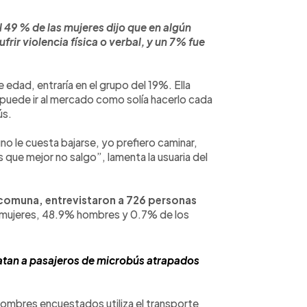
l 49 % de las mujeres dijo que en algún
frir violencia física o verbal, y un 7% fue
 edad, entraría en el grupo del 19%. Ella
puede ir al mercado como solía hacerlo cada
ús.
o le cuesta bajarse, yo prefiero caminar,
es que mejor no salgo”, lamenta la usuaria del
a comuna, entrevistaron a 726 personas
n mujeres, 48.9% hombres y 0.7% de los
atan a pasajeros de microbús atrapados
 hombres encuestados utiliza el transporte