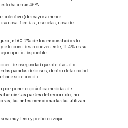
eres lo hacen un 45%.
te colectivo (de mayor a menor
 a su casa, tiendas , escuelas, casa de
guro; el 60.2% de los encuestados lo
que lo consideran conveniente, 11.4% es su
mejor opción disponible.
ciones de inseguridad que afectan a los
en las paradas de buses, dentro de la unidad
e hace su recorrido.
o por
poner en práctica medidas de
vitar ciertas partes del recorrido, no
 horas, las antes mencionadas las utilizan
i va muy lleno y prefieren viajar