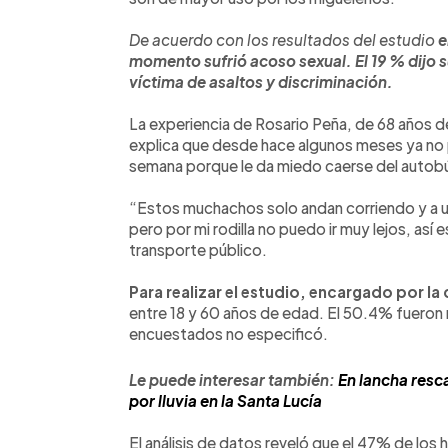
De acuerdo con los resultados del estudio
e
momento sufrió acoso sexual. El 19 % dijo su
víctima de asaltos y discriminación.
La experiencia de Rosario Peña, de 68 años de
explica que desde hace algunos meses ya no 
semana porque le da miedo caerse del autob
“Estos muchachos solo andan corriendo y a un
pero por mi rodilla no puedo ir muy lejos, así 
transporte público.
Para realizar el estudio, encargado por l
entre 18 y 60 años de edad. El 50.4% fuero
encuestados no especificó.
Le puede interesar también:
En lancha resc
por lluvia en la Santa Lucía
El análisis de datos reveló que el 47% de los