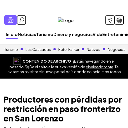
Inicio
Noticias
Turismo
Dinero y negocios
Vida
Entretenim
Turismo
Las Cascadas
Peter Parker
Nativos
Negocios
CONTENIDO DE ARCHIVO:
¡Estás navegando en el
pasado! 🚀 Da el salto a la nueva versión de
elsalvador.com
. Te
invitamos a visitar el nuevo portal país donde coincidimos todos.
Productores con pérdidas por
restricción en paso fronterizo
en San Lorenzo