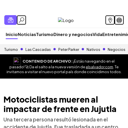
Inicio
Noticias
Turismo
Dinero y negocios
Vida
Entretenim
Turismo
Las Cascadas
Peter Parker
Nativos
Negocios
CONTENIDO DE ARCHIVO:
¡Estás navegando en el
pasado! 🚀 Da el salto a la nueva versión de
elsalvador.com
. Te
invitamos a visitar el nuevo portal país donde coincidimos todos.
Motociclistas mueren al
impactar de frente en Jujutla
Una tercera persona resultó lesionada en el
accidente de Jujutla. Fue trasladada a un centro