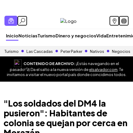
Inicio
Noticias
Turismo
Dinero y negocios
Vida
Entretenim
Turismo
Las Cascadas
Peter Parker
Nativos
Negocios
CONTENIDO DE ARCHIVO:
¡Estás navegando en el
pasado! 🚀 Da el salto a la nueva versión de
elsalvador.com
. Te
invitamos a visitar el nuevo portal país donde coincidimos todos.
"Los soldados del DM4 la
pusieron": Habitantes de
colonia se quejan por cerca en
Morazán