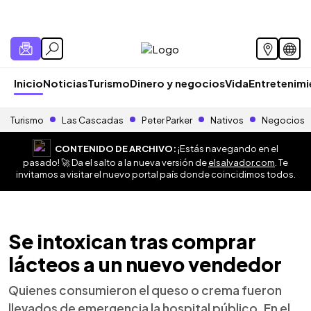
Inicio
Noticias
Turismo
Dinero y negocios
Vida
Entretenim
Turismo
Las Cascadas
Peter Parker
Nativos
Negocios
CONTENIDO DE ARCHIVO:
¡Estás navegando en el
pasado! 🚀 Da el salto a la nueva versión de
elsalvador.com
. Te
invitamos a visitar el nuevo portal país donde coincidimos todos.
Se intoxican tras comprar
lácteos a un nuevo vendedor
Quienes consumieron el queso o crema fueron
llevados de emergencia la hospital público. En el