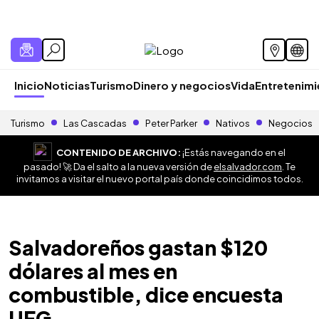
Inicio
Noticias
Turismo
Dinero y negocios
Vida
Entretenim
Turismo
Las Cascadas
Peter Parker
Nativos
Negocios
CONTENIDO DE ARCHIVO:
¡Estás navegando en el
pasado! 🚀 Da el salto a la nueva versión de
elsalvador.com
. Te
invitamos a visitar el nuevo portal país donde coincidimos todos.
Salvadoreños gastan $120
dólares al mes en
combustible, dice encuesta
UFG