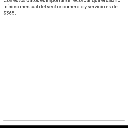
Con estos datos es importante recordar que el salario
mínimo mensual del sector comercio y servicio es de
$365.