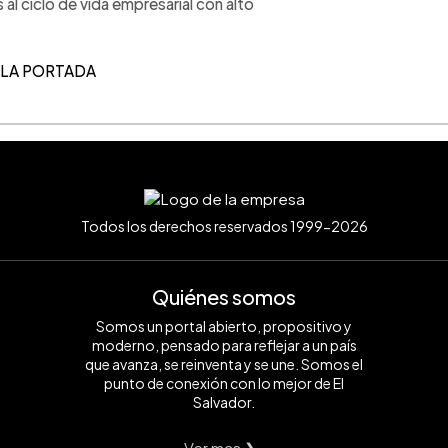
 al ciclo de vida empresarial con alto
 LA PORT
ADA
Todos los derechos reservados 1999-2026
Quiénes somos
Somos un portal abierto, propositivo y
moderno, pensado para reflejar a un país
que avanza, se reinventa y se une. Somos el
punto de conexión con lo mejor de El
Salvador.
Ver mas ❯