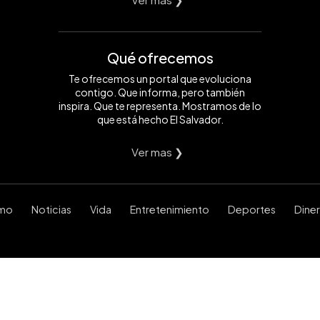
Qué ofrecemos
Te ofrecemos un portal que evoluciona
contigo. Que informa, pero también
inspira. Que te representa. Mostramos de lo
que está hecho El Salvador.
Ver mas ❯
smo
Noticias
Vida
Entretenimiento
Deportes
Dine