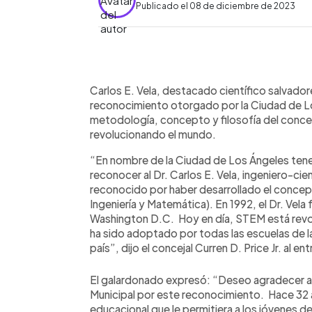
Publicado el 08 de diciembre de 2023
0:00
Facebook
Twitter
►
Escuchar artículo
Carlos E. Vela, destacado científico salvado
reconocimiento otorgado por la Ciudad de Lo
metodología, concepto y filosofía del con
revolucionando el mundo.
“En nombre de la Ciudad de Los Ángeles tenem
reconocer al Dr. Carlos E. Vela, ingeniero-cie
reconocido por haber desarrollado el conce
Ingeniería y Matemática). En 1992, el Dr. Vela
Washington D.C. Hoy en día, STEM está revo
ha sido adoptado por todas las escuelas de l
país”, dijo el concejal Curren D. Price Jr. al en
El galardonado expresó: “Deseo agradecer a 
Municipal por este reconocimiento. Hace 32 a
educacional que le permitiera a los jóvenes 