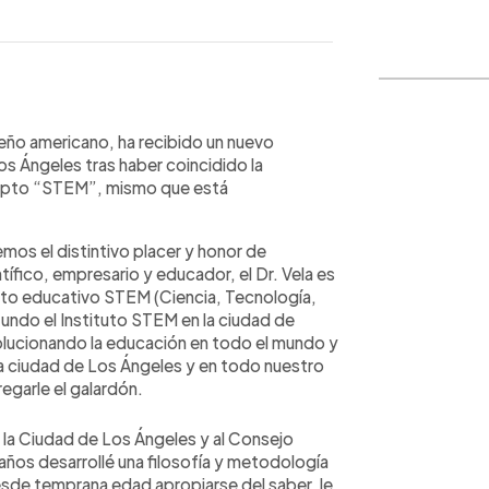
WhatsApp
Copiar link
reño americano, ha recibido un nuevo
s Ángeles tras haber coincidido la
cepto “STEM”, mismo que está
os el distintivo placer y honor de
ntífico, empresario y educador, el Dr. Vela es
pto educativo STEM (Ciencia, Tecnología,
 fundo el Instituto STEM en la ciudad de
lucionando la educación en todo el mundo y
a ciudad de Los Ángeles y en todo nuestro
tregarle el galardón.
la Ciudad de Los Ángeles y al Consejo
ños desarrollé una filosofía y metodología
desde temprana edad apropiarse del saber, le