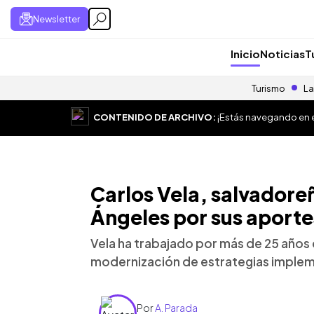
Newsletter
Inicio
Noticias
T
Turismo
La
CONTENIDO DE ARCHIVO:
¡Estás navegando en el
Carlos Vela, salvadore
Ángeles por sus aportes
Vela ha trabajado por más de 25 años
modernización de estrategias impleme
Por
A. Parada