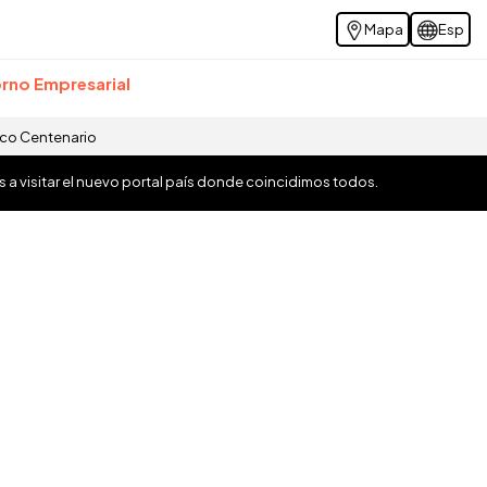
Mapa
Esp
rno Empresarial
ico Centenario
os a visitar el nuevo portal país donde coincidimos todos.