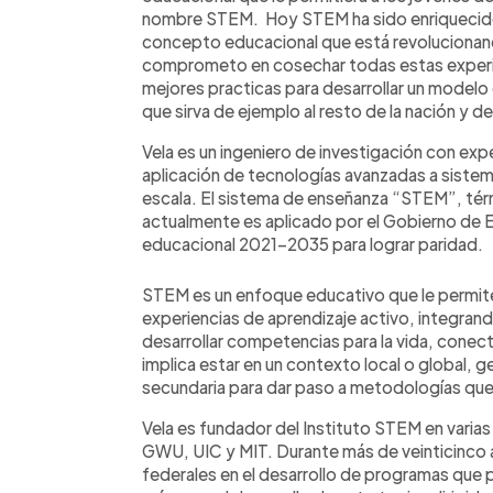
nombre STEM. Hoy STEM ha sido enriquecido 
concepto educacional que está revolucionan
comprometo en cosechar todas estas experie
mejores practicas para desarrollar un modelo
que sirva de ejemplo al resto de la nación y d
Vela es un ingeniero de investigación con expe
aplicación de tecnologías avanzadas a sistem
escala. El sistema de enseñanza “STEM”, tér
actualmente es aplicado por el Gobierno de 
educacional 2021-2035 para lograr paridad.
STEM es un enfoque educativo que le permite 
experiencias de aprendizaje activo, integrand
desarrollar competencias para la vida, conec
implica estar en un contexto local o global, 
secundaria para dar paso a metodologías que 
Vela es fundador del Instituto STEM en varias
GWU, UIC y MIT. Durante más de veinticinco
federales en el desarrollo de programas que 