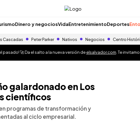
urismo
Dinero y negocios
Vida
Entretenimiento
Deportes
Ento
s Cascadas
Peter Parker
Nativos
Negocios
Centro Histór
 pasado! 🚀 Da el salto a la nueva versión de
elsalvador.com
. Te invitam
ño galardonado en Los
 científicos
 en programas de transformación y
ntadas al ciclo empresarial.