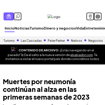
Inicio
Noticias
Turismo
Dinero y negocios
Vida
Entretenim
Turismo
Las Cascadas
Peter Parker
Nativos
Negocios
CONTENIDO DE ARCHIVO:
¡Estás navegando en el
pasado! 🚀 Da el salto a la nueva versión de
elsalvador.com
. Te
invitamos a visitar el nuevo portal país donde coincidimos todos.
Muertes por neumonía
continúan al alza en las
primeras semanas de 2023