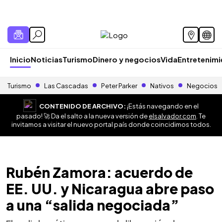
Inicio
Noticias
Turismo
Dinero y negocios
Vida
Entretenim
Turismo
Las Cascadas
Peter Parker
Nativos
Negocios
CONTENIDO DE ARCHIVO:
¡Estás navegando en el
pasado! 🚀 Da el salto a la nueva versión de
elsalvador.com
. Te
invitamos a visitar el nuevo portal país donde coincidimos todos.
Rubén Zamora: acuerdo de
EE. UU. y Nicaragua abre paso
a una “salida negociada”