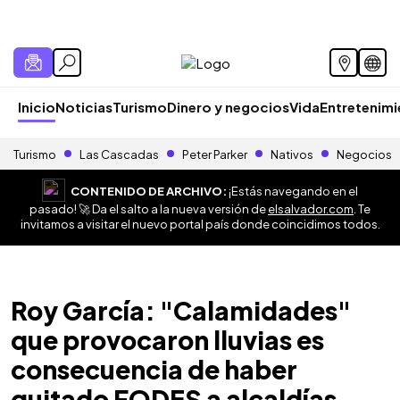
Inicio
Noticias
Turismo
Dinero y negocios
Vida
Entretenim
Turismo
Las Cascadas
Peter Parker
Nativos
Negocios
CONTENIDO DE ARCHIVO:
¡Estás navegando en el
pasado! 🚀 Da el salto a la nueva versión de
elsalvador.com
. Te
invitamos a visitar el nuevo portal país donde coincidimos todos.
Roy García: "Calamidades"
que provocaron lluvias es
consecuencia de haber
quitado FODES a alcaldías