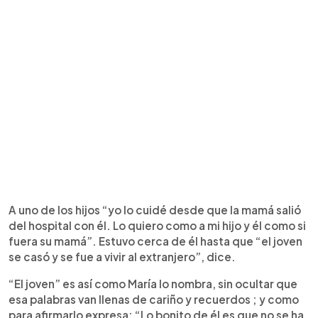
A uno de los hijos “yo lo cuidé desde que la mamá salió
del hospital con él. Lo quiero como a mi hijo y él como si
fuera su mamá”. Estuvo cerca de él hasta que “el joven
se casó y se fue a vivir al extranjero”, dice.
“El joven” es así como María lo nombra, sin ocultar que
esa palabras van llenas de cariño y recuerdos ; y como
para afirmarlo expresa: “Lo bonito de él es que no se ha