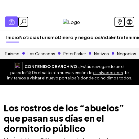
Inicio
Noticias
Turismo
Dinero y negocios
Vida
Entretenim
Turismo
Las Cascadas
Peter Parker
Nativos
Negocios
CONTENIDO DE ARCHIVO:
¡Estás navegando en el
pasado! 🚀 Da el salto a la nueva versión de
elsalvador.com
. Te
invitamos a visitar el nuevo portal país donde coincidimos todos.
Los rostros de los “abuelos”
que pasan sus días en el
dormitorio público