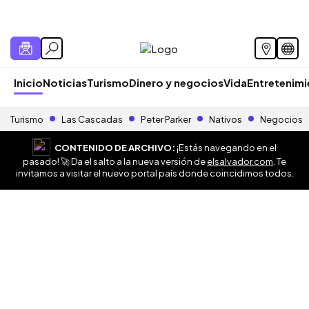
Inicio
Noticias
Turismo
Dinero y negocios
Vida
Entretenim
Turismo
Las Cascadas
Peter Parker
Nativos
Negocios
CONTENIDO DE ARCHIVO:
¡Estás navegando en el
pasado! 🚀 Da el salto a la nueva versión de
elsalvador.com
. Te
invitamos a visitar el nuevo portal país donde coincidimos todos.