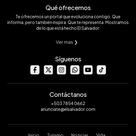
Qué ofrecemos
Te ofrecemos un portal que evoluciona contigo. Que
informa, pero también inspira. Que te representa. Mostramos
de lo que está hecho El Salvador.
Ver mas ❯
Síguenos
Contáctanos
+503 7854 0662
anunciate@elsalvador.com
Inicio
Turismo
Noticias
Vida