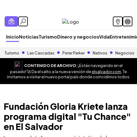
Inicio
Noticias
Turismo
Dinero y negocios
Vida
Entretenim
Turismo
Las Cascadas
Peter Parker
Nativos
Negocios
CONTENIDO DE ARCHIVO:
¡Estás navegando en el
pasado! 🚀 Da el salto a la nueva versión de
elsalvador.com
. Te
invitamos a visitar el nuevo portal país donde coincidimos todos.
Fundación Gloria Kriete lanza
programa digital "Tu Chance"
en El Salvador