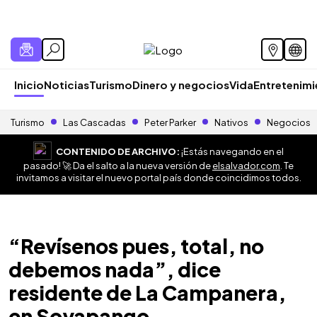
Inicio
Noticias
Turismo
Dinero y negocios
Vida
Entretenim
Turismo
Las Cascadas
Peter Parker
Nativos
Negocios
CONTENIDO DE ARCHIVO:
¡Estás navegando en el
pasado! 🚀 Da el salto a la nueva versión de
elsalvador.com
. Te
invitamos a visitar el nuevo portal país donde coincidimos todos.
“Revísenos pues, total, no
debemos nada”, dice
residente de La Campanera,
en Soyapango