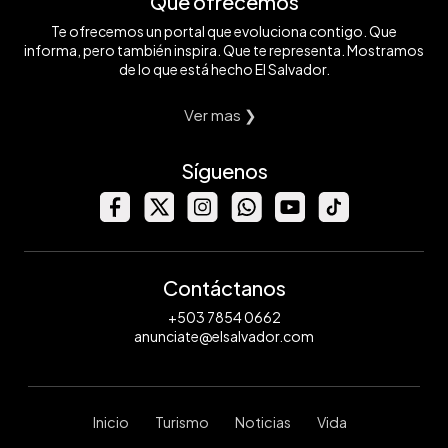
Qué ofrecemos
Te ofrecemos un portal que evoluciona contigo. Que
informa, pero también inspira. Que te representa. Mostramos
de lo que está hecho El Salvador.
Ver mas ❯
Síguenos
Contáctanos
+503 7854 0662
anunciate@elsalvador.com
Inicio
Turismo
Noticias
Vida