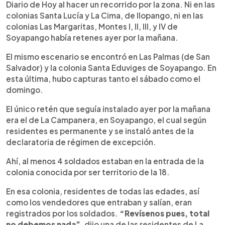
Diario de Hoy al hacer un recorrido por la zona. Ni en las
colonias Santa Lucía y La Cima, de Ilopango, ni en las
colonias Las Margaritas, Montes I, II, III, y IV de
Soyapango había retenes ayer por la mañana.
El mismo escenario se encontró en Las Palmas (de San
Salvador) y la colonia Santa Eduviges de Soyapango. En
esta última, hubo capturas tanto el sábado como el
domingo.
El único retén que seguía instalado ayer por la mañana
era el de La Campanera, en Soyapango, el cual según
residentes es permanente y se instaló antes de la
declaratoria de régimen de excepción.
Ahí, al menos 4 soldados estaban en la entrada de la
colonia conocida por ser territorio de la 18.
En esa colonia, residentes de todas las edades, así
como los vendedores que entraban y salían, eran
registrados por los soldados.
“Revísenos pues, total
no debemos nada”
, dijo una de las residentes de La