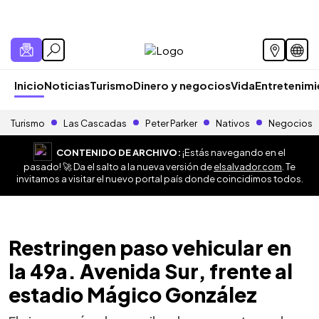
Inicio
Noticias
Turismo
Dinero y negocios
Vida
Entretenim
Turismo
Las Cascadas
Peter Parker
Nativos
Negocios
CONTENIDO DE ARCHIVO:
¡Estás navegando en el
pasado! 🚀 Da el salto a la nueva versión de
elsalvador.com
. Te
invitamos a visitar el nuevo portal país donde coincidimos todos.
Restringen paso vehicular en
la 49a. Avenida Sur, frente al
estadio Mágico González