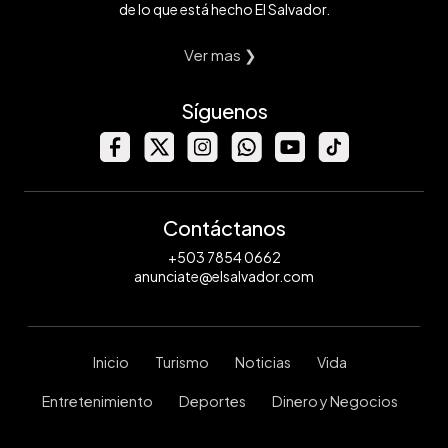
de lo que está hecho El Salvador.
Ver mas ❯
Síguenos
Contáctanos
+503 7854 0662
anunciate@elsalvador.com
Inicio
Turismo
Noticias
Vida
Entretenimiento
Deportes
Dinero y Negocios