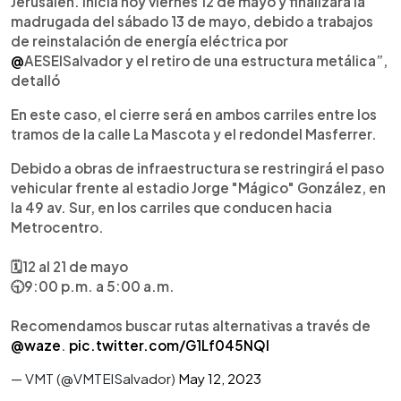
Jerusalén. Inicia hoy viernes 12 de mayo y finalizará la
madrugada del sábado 13 de mayo, debido a trabajos
de reinstalación de energía eléctrica por
@
AESElSalvador y el retiro de una estructura metálica”,
detalló
En este caso, el cierre será en ambos carriles entre los
tramos de la calle La Mascota y el redondel Masferrer.
Debido a obras de infraestructura se restringirá el paso
vehicular frente al estadio Jorge "Mágico" González, en
la 49 av. Sur, en los carriles que conducen hacia
Metrocentro.
🗓️12 al 21 de mayo
🕤9:00 p.m. a 5:00 a.m.
Recomendamos buscar rutas alternativas a través de
@waze
.
pic.twitter.com/G1Lf045NQI
— VMT (@VMTElSalvador)
May 12, 2023