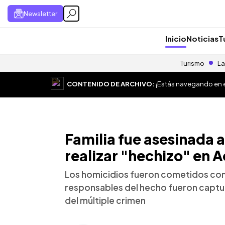
Newsletter
Inicio
Noticias
T
Turismo
La
CONTENIDO DE ARCHIVO:
¡Estás navegando en el
Familia fue asesinada a
realizar "hechizo" en A
Los homicidios fueron cometidos con
responsables del hecho fueron captur
del múltiple crimen