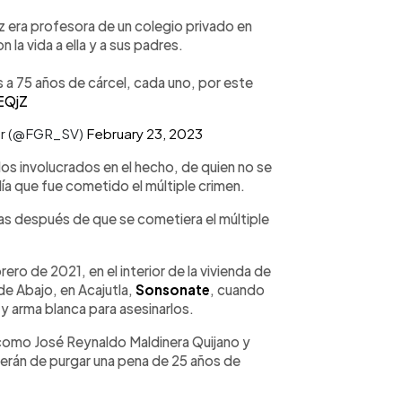
z era profesora de un colegio privado en
 la vida a ella y a sus padres.
a 75 años de cárcel, cada uno, por este
EQjZ
dor (@FGR_SV)
February 23, 2023
los involucrados en el hecho, de quien no se
ía que fue cometido el múltiple crimen.
s después de que se cometiera el múltiple
ero de 2021, en el interior de la vivienda de
de Abajo, en Acajutla,
Sonsonate
, cuando
y arma blanca para asesinarlos.
como José Reynaldo Maldinera Quijano y
erán de purgar una pena de 25 años de