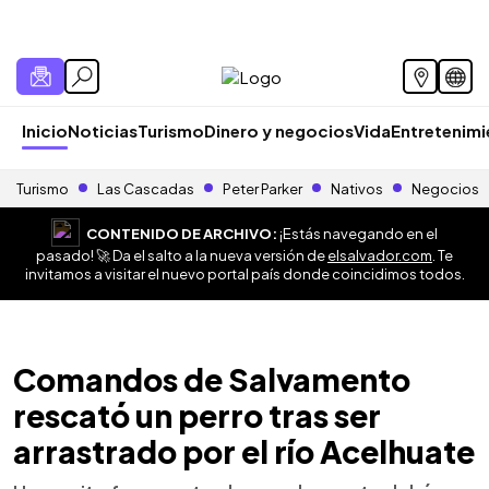
Inicio
Noticias
Turismo
Dinero y negocios
Vida
Entretenim
Turismo
Las Cascadas
Peter Parker
Nativos
Negocios
CONTENIDO DE ARCHIVO:
¡Estás navegando en el
pasado! 🚀 Da el salto a la nueva versión de
elsalvador.com
. Te
invitamos a visitar el nuevo portal país donde coincidimos todos.
Comandos de Salvamento
rescató un perro tras ser
arrastrado por el río Acelhuate