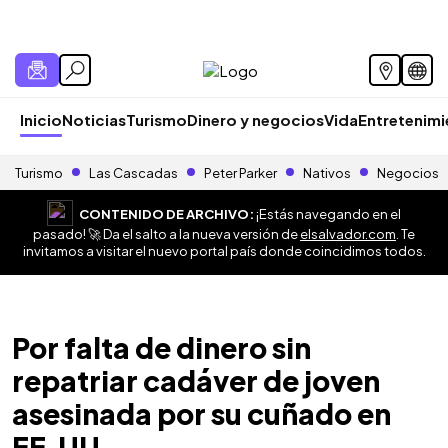
Inicio
Noticias
Turismo
Dinero y negocios
Vida
Entretenim
Turismo
Las Cascadas
Peter Parker
Nativos
Negocios
CONTENIDO DE ARCHIVO:
¡Estás navegando en el
pasado! 🚀 Da el salto a la nueva versión de
elsalvador.com
. Te
invitamos a visitar el nuevo portal país donde coincidimos todos.
Por falta de dinero sin
repatriar cadáver de joven
asesinada por su cuñado en
EE.UU.