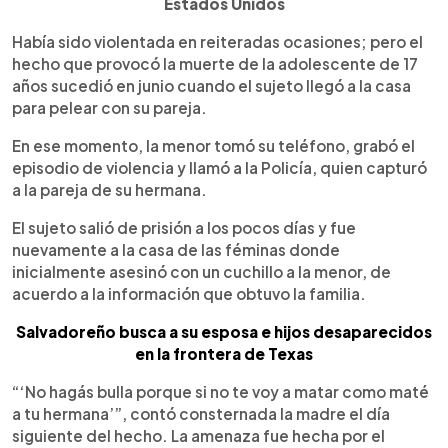
Estados Unidos
Había sido violentada en reiteradas ocasiones; pero el
hecho que provocó la muerte de la adolescente de 17
años sucedió en junio cuando el sujeto llegó a la casa
para pelear con su pareja.
En ese momento, la menor tomó su teléfono, grabó el
episodio de violencia y llamó a la Policía, quien capturó
a la pareja de su hermana.
El sujeto salió de prisión a los pocos días y fue
nuevamente a la casa de las féminas donde
inicialmente asesinó con un cuchillo a la menor, de
acuerdo a la información que obtuvo la familia.
Salvadoreño busca a su esposa e hijos desaparecidos
en la frontera de Texas
“‘No hagás bulla porque si no te voy a matar como maté
a tu hermana’”, contó consternada la madre el día
siguiente del hecho. La amenaza fue hecha por el