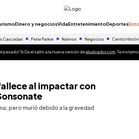
urismo
Dinero y negocios
Vida
Entretenimiento
Deportes
Ento
s Cascadas
Peter Parker
Nativos
Negocios
Centro Histór
 pasado! 🚀 Da el salto a la nueva versión de
elsalvador.com
. Te invitam
allece al impactar con
 Sonsonate
tima; pero murió debido a la gravedad