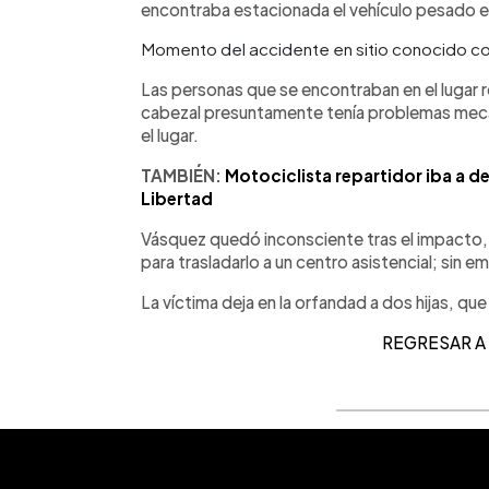
encontraba estacionada el vehículo pesado e 
Momento del accidente en sitio conocido c
Las personas que se encontraban en el lugar rel
cabezal presuntamente tenía problemas mecán
el lugar.
TAMBIÉN:
Motociclista repartidor iba a de
Libertad
Vásquez quedó inconsciente tras el impacto, p
para trasladarlo a un centro asistencial; sin 
La víctima deja en la orfandad a dos hijas, q
REGRESAR A