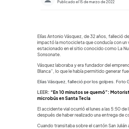
Publicado el 15 de marzo de 2022
0:00
Facebook
Twitter
►
Escuchar artículo
Elías Antonio Vásquez, de 32 años, falleció 
impactó la motocicleta que conducía con un
estacionado en el sitio conocido como La Nuev
Sonsonate.
Vásquez laboraba y era fundador del empren
Blanca”, lo que le había permitido generar f
Elías Vásquez, falleció por los golpes. Foto
LEER:
“En 10 minutos se quemó”: Motorista
microbús en Santa Tecla
El accidente vial ocurrió el lunes a las 5:50 
después de haber realizado una entrega de c
Cuando transitaba sobre el cantón San Juliá