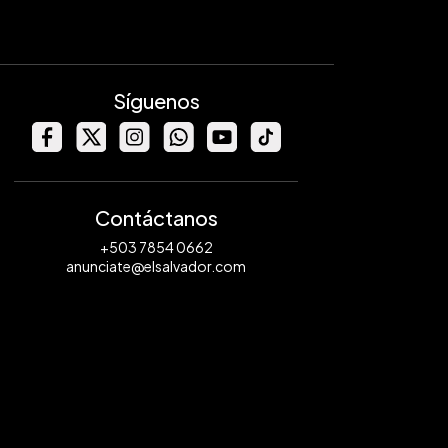
Síguenos
Contáctanos
+503 7854 0662
anunciate@elsalvador.com