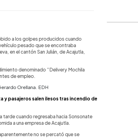
WhatsApp
Copiar link
debido a los golpes producidos cuando
 vehículo pesado que se encontraba
a, en el cantón San Julián, de Acajutla,
dimiento denominado “Delivery Mochila
uentes de empleo.
 Gerardo Orellana. EDH
 y pasajeros salen ilesos tras incendio de
de la tarde cuando regresaba hacia Sonsonate
omida a una empresa de Acajutla.
n aparentemente no se percató que se