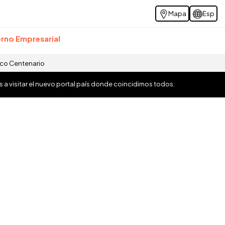
Mapa
Esp
rno Empresarial
ico Centenario
os a visitar el nuevo portal país donde coincidimos todos.