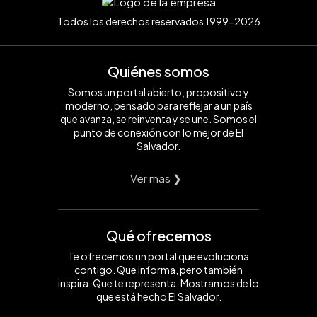
Todos los derechos reservados 1999-2026
Quiénes somos
Somos un portal abierto, propositivo y
moderno, pensado para reflejar a un país
que avanza, se reinventa y se une. Somos el
punto de conexión con lo mejor de El
Salvador.
Ver mas ❯
Qué ofrecemos
Te ofrecemos un portal que evoluciona
contigo. Que informa, pero también
inspira. Que te representa. Mostramos de lo
que está hecho El Salvador.