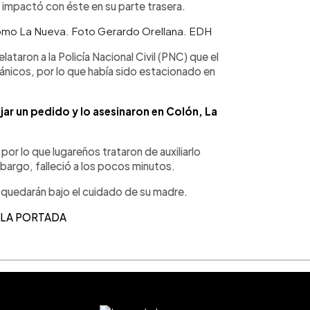
impactó con éste en su parte trasera.
omo La Nueva. Foto Gerardo Orellana. EDH
ataron a la Policía Nacional Civil (PNC) que el
icos, por lo que había sido estacionado en
jar un pedido y lo asesinaron en Colón, La
or lo que lugareños trataron de auxiliarlo
embargo, falleció a los pocos minutos.
ue quedarán bajo el cuidado de su madre.
 LA PORTADA