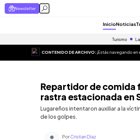
Newsletter
Inicio
Noticias
T
Turismo
La
CONTENIDO DE ARCHIVO:
¡Estás navegando en el
Repartidor de comida f
rastra estacionada en
Lugareños intentaron auxiliar a la víc
de los golpes.
Por
Cristian Díaz