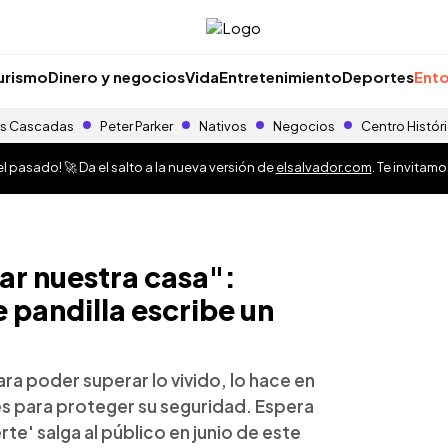
urismo
Dinero y negocios
Vida
Entretenimiento
Deportes
Ento
s Cascadas
Peter Parker
Nativos
Negocios
Centro Histór
 pasado! 🚀 Da el salto a la nueva versión de
elsalvador.com
. Te invitam
r nuestra casa":
 pandilla escribe un
ara poder superar lo vivido, lo hace en
es para proteger su seguridad. Espera
rte' salga al público en junio de este