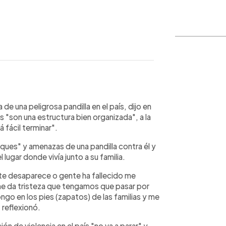
WhatsApp
Copiar link
 de una peligrosa pandilla en el país, dijo en
s "son una estructura bien organizada", a la
 fácil terminar".
ques" y amenazas de una pandilla contra él y
l lugar donde vivía junto a su familia.
nte desaparece o gente ha fallecido me
me da tristeza que tengamos que pasar por
ngo en los pies (zapatos) de las familias y me
 reflexionó.
ión de violencia en el país "no va a parar" y