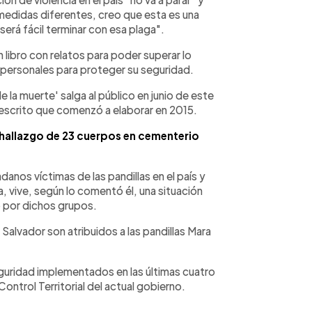
edidas diferentes, creo que esta es una
será fácil terminar con esa plaga".
n libro con relatos para poder superar lo
s personales para proteger su seguridad.
de la muerte' salga al público en junio de este
 escrito que comenzó a elaborar en 2015.
 hallazgo de 23 cuerpos en cementerio
anos víctimas de las pandillas en el país y
, vive, según lo comentó él, una situación
o por dichos grupos.
Salvador son atribuidos a las pandillas Mara
eguridad implementados en las últimas cuatro
Control Territorial del actual gobierno.