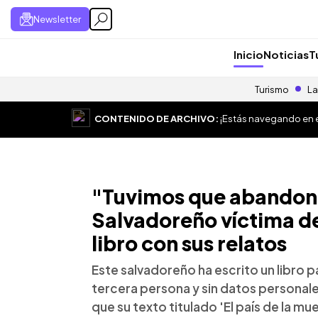
Newsletter
Inicio
Noticias
T
Turismo
La
CONTENIDO DE ARCHIVO:
¡Estás navegando en el
"Tuvimos que abandona
Salvadoreño víctima de
libro con sus relatos
Este salvadoreño ha escrito un libro p
tercera persona y sin datos personal
que su texto titulado 'El país de la mue