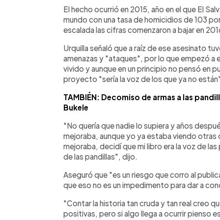
El hecho ocurrió en 2015, año en el que El Salv
mundo con una tasa de homicidios de 103 por
escalada las cifras comenzaron a bajar en 201
Urquilla señaló que a raíz de ese asesinato tu
amenazas y "ataques", por lo que empezó a e
vivido y aunque en un principio no pensó en pub
proyecto "sería la voz de los que ya no están
TAMBIÉN: Decomiso de armas a las pandill
Bukele
"No quería que nadie lo supiera y años después
mejoraba, aunque yo ya estaba viendo otras ci
mejoraba, decidí que mi libro era la voz de la
de las pandillas", dijo.
Aseguró que "es un riesgo que corro al publica
que eso no es un impedimento para dar a cono
"Contar la historia tan cruda y tan real creo
positivas, pero si algo llega a ocurrir pienso