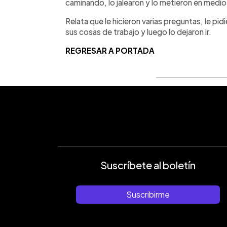
caminando, lo jalearon y lo metieron en medio 
Relata que le hicieron varias preguntas, le pi
sus cosas de trabajo y luego lo dejaron ir.
REGRESAR A PORTADA
Suscríbete al boletín
Suscribirme