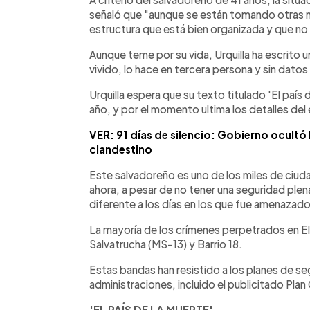
señaló que "aunque se están tomando otras m
estructura que está bien organizada y que no 
Aunque teme por su vida, Urquilla ha escrito u
vivido, lo hace en tercera persona y sin dato
Urquilla espera que su texto titulado 'El país 
año, y por el momento ultima los detalles del
VER: 91 días de silencio: Gobierno ocultó
clandestino
Este salvadoreño es uno de los miles de ciudad
ahora, a pesar de no tener una seguridad plena
diferente a los días en los que fue amenazad
La mayoría de los crímenes perpetrados en El 
Salvatrucha (MS-13) y Barrio 18.
Estas bandas han resistido a los planes de s
administraciones, incluido el publicitado Plan 
'EL PAÍS DE LA MUERTE'