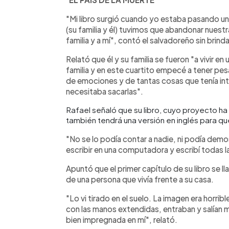
"Mi libro surgió cuando yo estaba pasando un
(su familia y él) tuvimos que abandonar nuestra
familia y a mí", contó el salvadoreño sin brind
Relató que él y su familia se fueron "a vivir e
familia y en este cuartito empecé a tener pes
de emociones y de tantas cosas que tenía int
necesitaba sacarlas".
Rafael señaló que su libro, cuyo proyecto ha
también tendrá una versión en inglés para q
"No se lo podía contar a nadie, ni podía demos
escribir en una computadora y escribí todas
Apuntó que el primer capítulo de su libro se 
de una persona que vivía frente a su casa.
"Lo vi tirado en el suelo. La imagen era horri
con las manos extendidas, entraban y salían
bien impregnada en mí", relató.