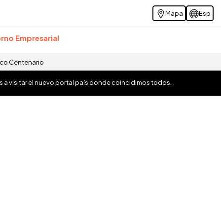
Mapa
Esp
rno Empresarial
ico Centenario
os a visitar el nuevo portal país donde coincidimos todos.