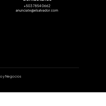
+503 7854 0662
anunciate@elsalvador.com
ro y Negocios