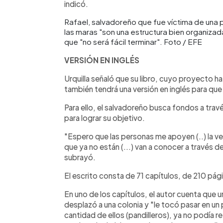
indicó.
Rafael, salvadoreño que fue víctima de una pa
las maras "son una estructura bien organizad
que "no será fácil terminar". Foto / EFE
VERSIÓN EN INGLÉS
Urquilla señaló que su libro, cuyo proyecto h
también tendrá una versión en inglés para que
Para ello, el salvadoreño busca fondos a trav
para lograr su objetivo.
"Espero que las personas me apoyen (..) la ve
que ya no están (...) van a conocer a través d
subrayó.
El escrito consta de 71 capítulos, de 210 pági
En uno de los capítulos, el autor cuenta que 
desplazó a una colonia y "le tocó pasar en u
cantidad de ellos (pandilleros), ya no podía r