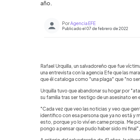
año.
Por
Agencia EFE
Publicado el 07 de febrero de 2022
0:00
Facebook
Twitter
►
Escuchar artículo
Rafael Urquilla, un salvadoreño que fue víctima
una entrevista con la agencia Efe que las mara
que él cataloga como "una plaga" que "no será
Urquilla tuvo que abandonar su hogar por "ata
su familia tras ser testigo de un asesinato en e
"Cada vez que veo las noticias y veo que ge
identifico con esa persona que ya no está y 
esto, porque yo lo viví en carne propia. Me po
pongo a pensar que pudo haber sido mi final",
A criterio del salvadoreño de 41 años, la situac