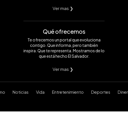
Ver mas ❯
Qué ofrecemos
Te ofrecemos un portal que evoluciona
contigo. Que informa, pero también
inspira. Que te representa. Mostramos de lo
que está hecho El Salvador.
Ver mas ❯
smo
Noticias
Vida
Entretenimiento
Deportes
Dine