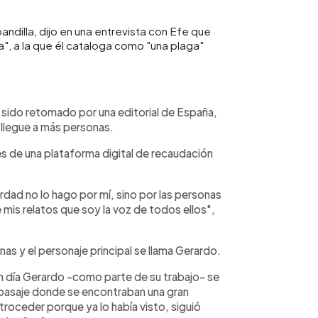
ndilla, dijo en una entrevista con Efe que
a", a la que él cataloga como "una plaga"
a sido retomado por una editorial de España,
 llegue a más personas.
és de una plataforma digital de recaudación
rdad no lo hago por mí, sino por las personas
e mis relatos que soy la voz de todos ellos",
nas y el personaje principal se llama Gerardo.
un día Gerardo -como parte de su trabajo- se
n pasaje donde se encontraban una gran
etroceder porque ya lo había visto, siguió