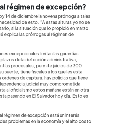
 al régimen de excepción?
oy 14 de diciembre la novena prórroga a tales
 necesidad de esto. “A estas alturas yo no se
rio, si la situación que lo propició en marzo,
 explica las prórrogas al régimen de
es excepcionales limitan las garantías
plazos de la detención administrativa,
antías procesales, permite juicios de 300
 suerte, tiene fiscales a los que les esta
as ordenes de captura, hay policías que tiene
independencia judicial muy comprometida
sta al oficialismo estos mañana están en otra
esta pasando en El Salvador hoy día. Esto es
el régimen de excepción está un interés
andes problemas en la economía y el alto costo