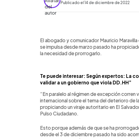
Publicado el 14 de diciembre de 2022
0:00
Facebook
Twitter
►
Escuchar artículo
El abogado y comunicador Mauricio Maravilla
se impulsa desde marzo pasado ha propiciado u
la necesidad de prorrogarlo.
Te puede interesar: Según expertos: La c
validar a un gobierno que viola DD.HH”
“En paralelo al régimen de excepción corren 
internacional sobre el tema del deterioro de
propiciando un viraje autoritario en El Salvado
Pulso Ciudadano.
Esto porque además de que se ha prorrogad
desde el 3 de diciembre pasado ha sido acomp