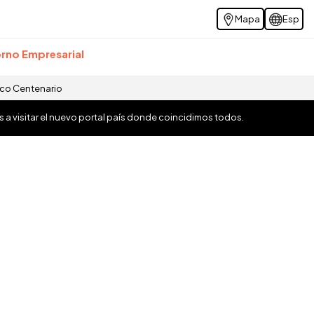
Mapa
Esp
rno Empresarial
ico Centenario
os a visitar el nuevo portal país donde coincidimos todos.