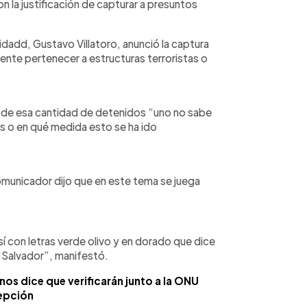
n la justificación de capturar a presuntos
idadd, Gustavo Villatoro, anunció la captura
te pertenecer a estructuras terroristas o
e de esa cantidad de detenidos “uno no sabe
os o en qué medida esto se ha ido
comunicador dijo que en este tema se juega
sí con letras verde olivo y en dorado que dice
 Salvador”, manifestó.
s dice que verificarán junto a la ONU
cepción