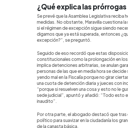
¿Qué explica las prórrogas
Se prevé que la Asamblea Legislativa reciba h
medidas. No obstante, Maravilla cuestiona la
si el régimen de excepción sigue siendo necesa
digamos que ya está superada, entonces ¿qué
excepción?”, se preguntó.
Seguido de eso recordó que estas disposicion
constitucionales como la prolongación en los 
implica detenciones arbitrarias, se anulan gar
personas de las que en media hora se decide su
yendo mal en la Fiscalía porque no girar ciert
una cuota de detención diaria y jueces con 
“porque si resuelven una cosa y esto no le gu
sede judicial”, apuntó y añadió: “Todo esto 
inaudito”.
Por otra parte, el abogado destacó que tras 
político para suavizar en la ciudadanía los gr
de la canasta básica.