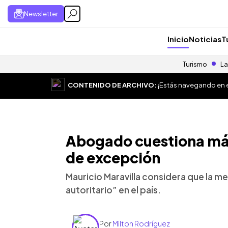
Newsletter
Inicio
Noticias
T
Turismo
La
CONTENIDO DE ARCHIVO:
¡Estás navegando en el
Abogado cuestiona más
de excepción
Mauricio Maravilla considera que la me
autoritario” en el país.
Por
Milton Rodríguez