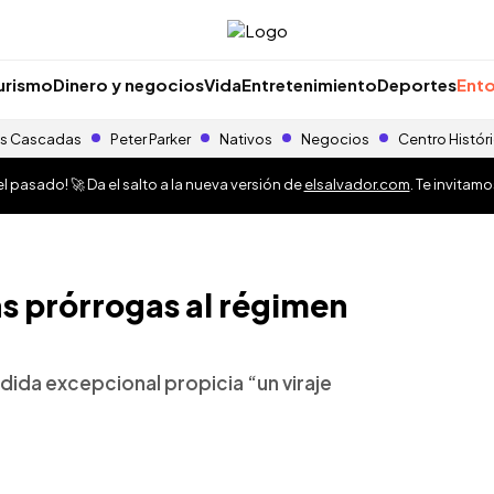
urismo
Dinero y negocios
Vida
Entretenimiento
Deportes
Ento
s Cascadas
Peter Parker
Nativos
Negocios
Centro Histór
 pasado! 🚀 Da el salto a la nueva versión de
elsalvador.com
. Te invitam
 prórrogas al régimen
dida excepcional propicia “un viraje