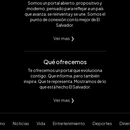
Somos un portal abierto, propositivo y
moderno, pensado para reflejar a un país
que avanza, se reinventa y se une. Somos el
punto de conexión con lo mejor de El
Salvador.
Ver mas ❯
Qué ofrecemos
Te ofrecemos un portal que evoluciona
contigo. Que informa, pero también
inspira. Que te representa. Mostramos de lo
que está hecho El Salvador.
Ver mas ❯
smo
Noticias
Vida
Entretenimiento
Deportes
Dine