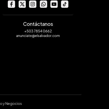
Contáctanos
+503 7854 0662
anunciate@elsalvador.com
ro y Negocios