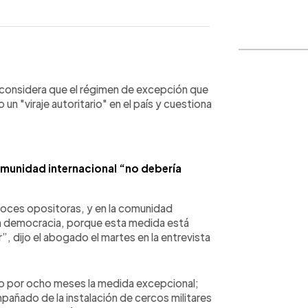
WhatsApp
Copiar link
 considera que el régimen de excepción que
n "viraje autoritario" en el país y cuestiona
omunidad internacional “no debería
voces opositoras, y en la comunidad
 la democracia, porque esta medida está
r”, dijo el abogado el martes en la entrevista
o por ocho meses la medida excepcional;
añado de la instalación de cercos militares