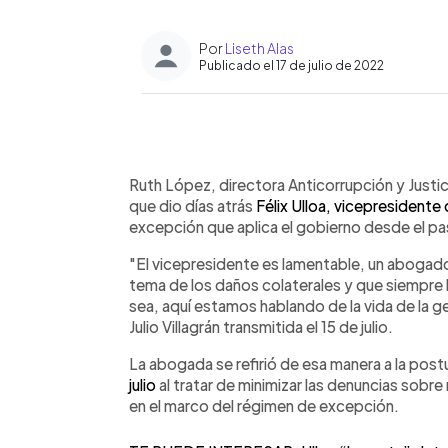
Por
Liseth Alas
Publicado el 17 de julio de 2022
0:00
Facebook
Twitter
►
Escuchar artículo
Ruth López, directora Anticorrupción y Justicia
que dio días atrás
Félix Ulloa, vicepresidente 
excepción que aplica el gobierno desde el p
"El vicepresidente es lamentable, un abogado
tema de los daños colaterales y que siempre
sea, aquí estamos hablando de la vida de la g
Julio Villagrán transmitida el 15 de julio.
La abogada se refirió de esa manera a la post
julio
al tratar de minimizar las denuncias sobre
en el marco del régimen de excepción.