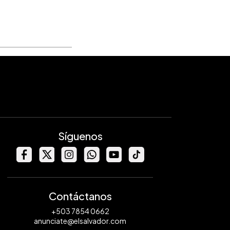
Síguenos
Contáctanos
+503 7854 0662
anunciate@elsalvador.com