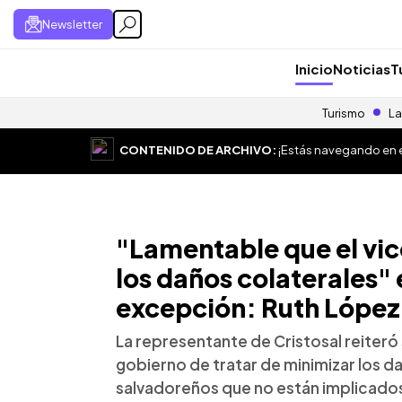
Newsletter
Inicio
Noticias
T
Turismo
La
CONTENIDO DE ARCHIVO:
¡Estás navegando en el
"Lamentable que el vic
los daños colaterales"
excepción: Ruth López
La representante de Cristosal reiteró
gobierno de tratar de minimizar los 
salvadoreños que no están implicados