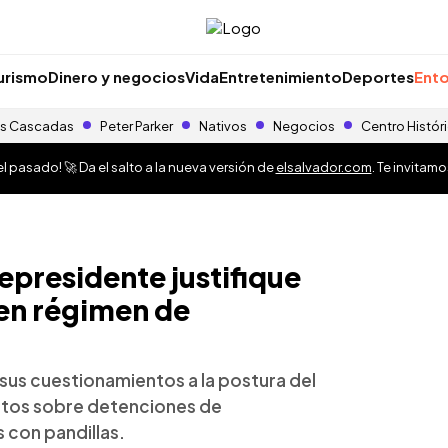
urismo
Dinero y negocios
Vida
Entretenimiento
Deportes
Ento
s Cascadas
Peter Parker
Nativos
Negocios
Centro Histór
 pasado! 🚀 Da el salto a la nueva versión de
elsalvador.com
. Te invitam
epresidente justifique
 en régimen de
 sus cuestionamientos a la postura del
datos sobre detenciones de
 con pandillas.