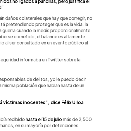
s no ligados a pandillas, pero justifica el
d”
án daños colaterales que hay que corregir, no
stá pretendiendo proteger que es la vida, la
ta guerra cuando la medís proporcionalmente
 haberse cometido, el balance es altamente
io al ser consultado en un evento público al
 y Seguridad informaba en Twitter sobre la
esponsables de delitos, yo le puedo decir
a misma población que hablan hasta de un
á víctimas inocentes”, dice Félix Ulloa
abía recibido
hasta el 15 de julio
más de 2,500
umanos, en su mayoría por detenciones