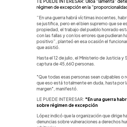
TE PUEDE INTERESAR: Ulloa “lamenta” detenido
régimen de excepción en la “proporcionalida
“En una guerra habrá víctimas inocentes, habr
se justifica, pero en el bien supremo que se e
propiedad, el trabajo del pueblo honrado es
con las fallas y con los errores que pudieran
positivo”, planteó en esa ocasión el funcionar
que asistió.
Hasta el 12 de julio, el Ministerio de Justicia
captura de 45,660 personas.
"Que todas esas personas sean culpables o r
que eso está totalmente en duda, hasta por l
margen", manifestó.
LE PUEDE INTERESAR:
"En una guerra habr
sobre régimen de excepción
López indicó que la organización que dirige h
denuncias sobre vulneraciones a derechos h