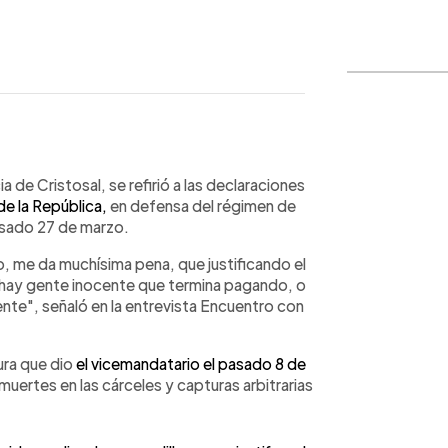
WhatsApp
Copiar link
 de Cristosal, se refirió a las declaraciones
de la República,
en defensa del régimen de
asado 27 de marzo.
, me da muchísima pena, que justificando el
 hay gente inocente que termina pagando, o
ente", señaló en la entrevista Encuentro con
ura que dio
el vicemandatario el pasado 8 de
 muertes en las cárceles y capturas arbitrarias