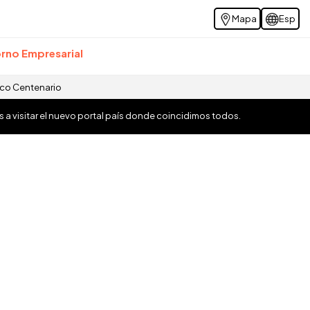
Mapa
Esp
rno Empresarial
ico Centenario
os a visitar el nuevo portal país donde coincidimos todos.