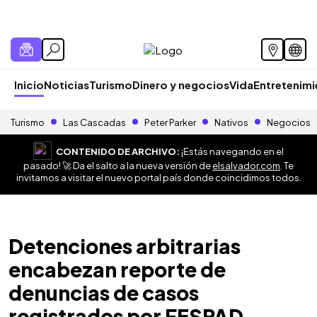
Inicio
Noticias
Turismo
Dinero y negocios
Vida
Entretenim
Turismo
Las Cascadas
Peter Parker
Nativos
Negocios
CONTENIDO DE ARCHIVO:
¡Estás navegando en el
pasado! 🚀 Da el salto a la nueva versión de
elsalvador.com
. Te
invitamos a visitar el nuevo portal país donde coincidimos todos.
Detenciones arbitrarias
encabezan reporte de
denuncias de casos
registrados por FESPAD