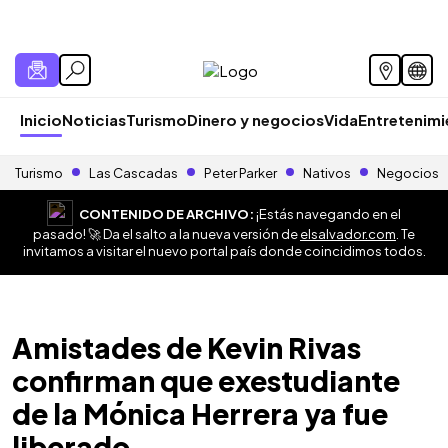
Inicio
Noticias
Turismo
Dinero y negocios
Vida
Entretenim
Turismo
Las Cascadas
Peter Parker
Nativos
Negocios
CONTENIDO DE ARCHIVO:
¡Estás navegando en el
pasado! 🚀 Da el salto a la nueva versión de
elsalvador.com
. Te
invitamos a visitar el nuevo portal país donde coincidimos todos.
Amistades de Kevin Rivas
confirman que exestudiante
de la Mónica Herrera ya fue
liberado