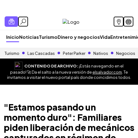
Inicio
Noticias
Turismo
Dinero y negocios
Vida
Entretenim
Turismo
Las Cascadas
Peter Parker
Nativos
Negocios
CONTENIDO DE ARCHIVO:
¡Estás navegando en el
pasado! 🚀 Da el salto a la nueva versión de
elsalvador.com
. Te
invitamos a visitar el nuevo portal país donde coincidimos todos.
"Estamos pasando un
momento duro": Familiares
piden liberación de mecánicos
capturados en régimen de