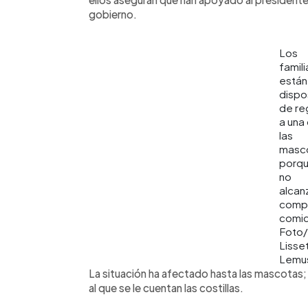
gobierno.
Los
famili
están
dispo
de re
a una
las
masc
porqu
no
alcan
compr
comi
Foto/
Lisse
Lemu
La situación ha afectado hasta las mascotas; 
al que se le cuentan las costillas.