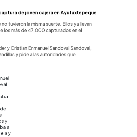
 captura de joven cajera en Ayutuxtepeque
no tuvieron la misma suerte. Ellos ya llevan
e los más de 47,000 capturados en el
der y Cristian Enmanuel Sandoval Sandoval,
ndillas y pide a las autoridades que
nuel
val
jaba
a
 de
s
os y
ba a
ela y