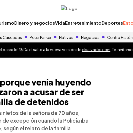
urismo
Dinero y negocios
Vida
Entretenimiento
Deportes
Ento
s Cascadas
Peter Parker
Nativos
Negocios
Centro Histór
 pasado! 🚀 Da el salto a la nueva versión de
elsalvador.com
. Te invitam
ó porque venía huyendo
zaron a acusar de ser
ilia de detenidos
 nietos de la señora de 70 años,
 de excepción cuando la Policía iba
según el relato de la familia.