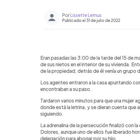
Por
Lissette Lemus
Publicado el 31 de julio de 2022
0:00
Facebook
Twitter
►
Escuchar artículo
Eran pasadas las 3:00 de la tarde del 15 de 
de sus nietos en el interior de su vivienda. En
de la propiedad; detrás de él venía un grupo d
Los agentes entraron a la casa apuntando co
encontraban a su paso.
Tardaron varios minutos para que una mujer a
donde está la letrina, y se dieran cuenta que 
siguiendo.
La adrenalina de la persecución finalizó con la
Dolores, aunque uno de ellos fue liberado hor
delegación para abogar por su hijo.