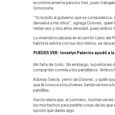
económicamente para los tres, pues trabajab
Sonsonate.
“Yo le pido al gobierno que se compadezca, 
devuelva a mis niños”, agrega Dolores, quien
tenían uno y dos años de edad, pues ambos 
La vivienda localizada en el cantón Llano del
habita la señora con sus dos nietos, es de pa
PUEDES VER: Josselyn Palacios ayudó a la 
Ahí falta de todo. Sin embargo, la policía les d
compartían comida a los pandilleros. Ambos h
Adonay García, yerno de Dolores, y quién ayu
que él conoce a los jóvenes Sandoval nunca ha
pandillas.
García relata que, al contrario, muchas veces
los muchachos para pedirle cosas de las que é
opción que darles algo.