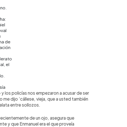
no.
ha:
iel
val
u
ma de
ación
lerato
l, el
o.
sía
 y los policías nos empezaron a acusar de ser
ro me dijo ‘cállese, vieja, que a usted también
relata entre sollozos.
 recientemente de un ojo, asegura que
nte y que Enmanuel era el que proveía