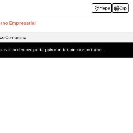
Mapa
Esp
rno Empresarial
ico Centenario
os a visitar el nuevo portal país donde coincidimos todos.