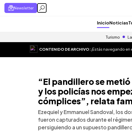
Newsletter
Inicio
Noticias
T
Turismo
La
CONTENIDO DE ARCHIVO:
¡Estás navegando en el
“El pandillero se meti
y los policías nos empe
cómplices”, relata fam
Ezequiel y Emmanuel Sandoval, los dos
fueron capturados durante el régimen
persiguiendo a un supuesto pandillero, 