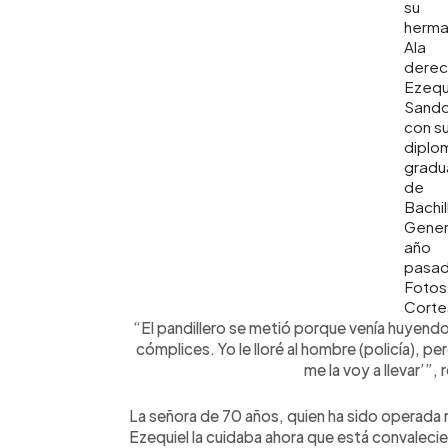
su
herma
Ala
derec
Ezequ
Sando
con s
diplo
gradu
de
Bachil
Genera
año
pasad
Fotos
Corte
“El pandillero se metió porque venía huyendo
cómplices. Yo le lloré al hombre (policía), pe
me la voy a llevar’”, 
La señora de 70 años, quien ha sido operada
Ezequiel la cuidaba ahora que está convalecie