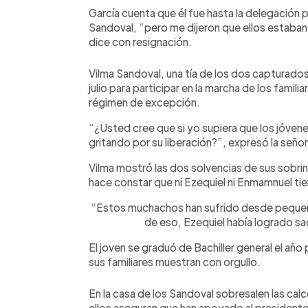
García cuenta que él fue hasta la delegación p
Sandoval, “pero me dijeron que ellos estaban
dice con resignación.
Vilma Sandoval, una tía de los dos capturados
julio para participar en la marcha de los fami
régimen de excepción.
“¿Usted cree que si yo supiera que los jóvene
gritando por su liberación?”, expresó la señor
Vilma mostró las dos solvencias de sus sobrin
hace constar que ni Ezequiel ni Enmamnuel t
“Estos muchachos han sufrido desde pequeño
de eso, Ezequiel había logrado sac
El joven se graduó de Bachiller general el añ
sus familiares muestran con orgullo.
En la casa de los Sandoval sobresalen las cal
ellos aseguran que han apoyado al presidente,