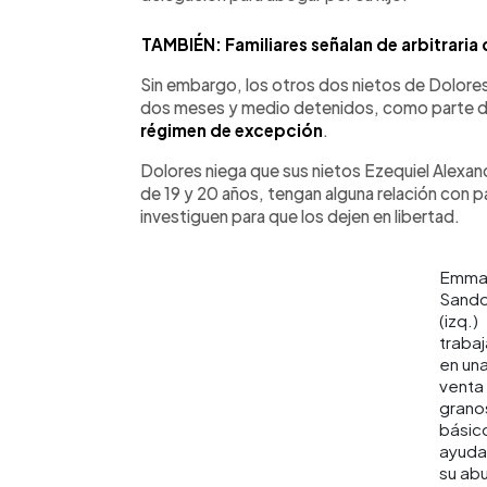
TAMBIÉN: Familiares señalan de arbitraria
Sin embargo, los otros dos nietos de Dolores 
dos meses y medio detenidos, como parte d
régimen de excepción
.
Dolores niega que sus nietos Ezequiel Alexan
de 19 y 20 años, tengan alguna relación con pa
investiguen para que los dejen en libertad.
Emma
Sando
(izq.)
traba
en un
venta
grano
básic
ayuda
su abu