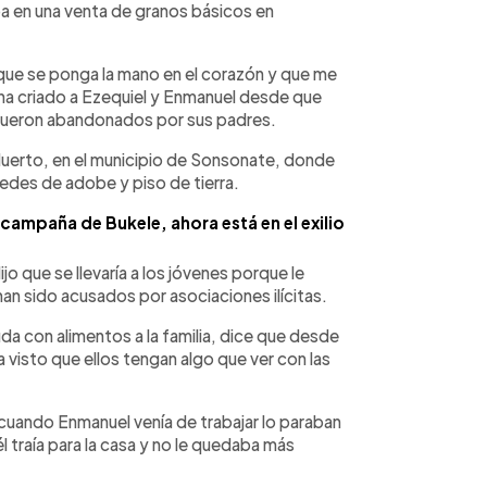
a en una venta de granos básicos en
que se ponga la mano en el corazón y que me
 ha criado a Ezequiel y Enmanuel desde que
fueron abandonados por sus padres.
 Muerto, en el municipio de Sonsonate, donde
redes de adobe y piso de tierra.
campaña de Bukele, ahora está en el exilio
ijo que se llevaría a los jóvenes porque le
an sido acusados por asociaciones ilícitas.
da con alimentos a la familia, dice que desde
 visto que ellos tengan algo que ver con las
 cuando Enmanuel venía de trabajar lo paraban
l traía para la casa y no le quedaba más