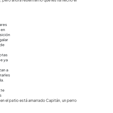
ares
 en
sición
galar
 de
otas
e ya
zan a
arles
da.
tte
s
en el patio está amarrado Capitán, un perro