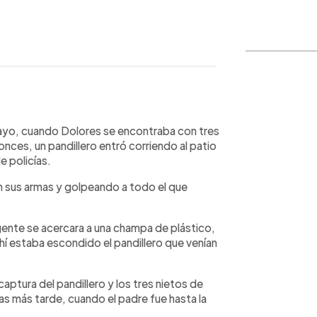
WhatsApp
Copiar link
mayo, cuando Dolores se encontraba con tres
tonces, un pandillero entró corriendo al patio
e policías.
n sus armas y golpeando a todo el que
gente se acercara a una champa de plástico,
ahí estaba escondido el pandillero que venían
 captura del pandillero y los tres nietos de
as más tarde, cuando el padre fue hasta la