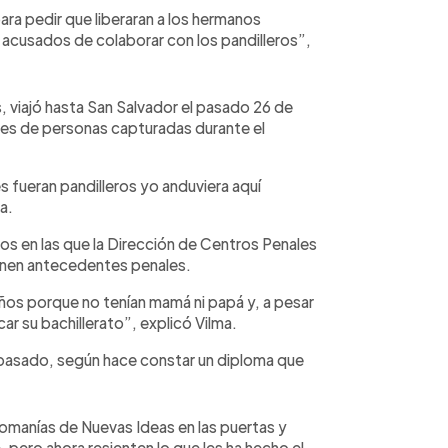
ara pedir que liberaran a los hermanos
 acusados de colaborar con los pandilleros”,
, viajó hasta San Salvador el pasado 26 de
liares de personas capturadas durante el
s fueran pandilleros yo anduviera aquí
a.
os en las que la Dirección de Centros Penales
ienen antecedentes penales.
s porque no tenían mamá ni papá y, a pesar
ar su bachillerato”, explicó Vilma.
o pasado, según hace constar un diploma que
comanías de Nuevas Ideas en las puertas y
 pero ahora resienten lo que les ha hecho el