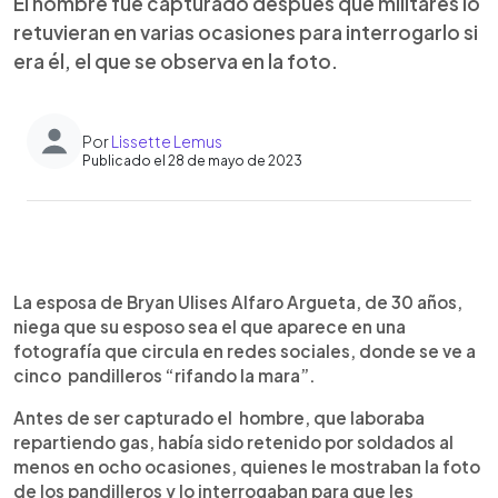
El hombre fue capturado después que militares lo
retuvieran en varias ocasiones para interrogarlo si
era él, el que se observa en la foto.
Por
Lissette Lemus
Publicado el 28 de mayo de 2023
0:00
►
Escuchar artículo
La esposa de Bryan Ulises Alfaro Argueta, de 30 años,
niega que su esposo sea el que aparece en una
fotografía que circula en redes sociales, donde se ve a
cinco pandilleros “rifando la mara”.
Antes de ser capturado el hombre, que laboraba
repartiendo gas, había sido retenido por soldados al
menos en ocho ocasiones, quienes le mostraban la foto
de los pandilleros y lo interrogaban para que les