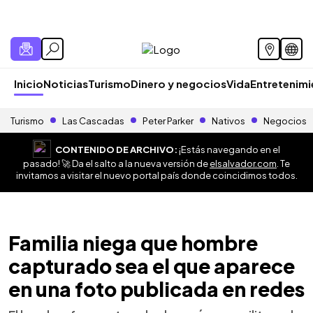
Inicio
Noticias
Turismo
Dinero y negocios
Vida
Entretenim
Turismo
Las Cascadas
Peter Parker
Nativos
Negocios
CONTENIDO DE ARCHIVO:
¡Estás navegando en el
pasado! 🚀 Da el salto a la nueva versión de
elsalvador.com
. Te
invitamos a visitar el nuevo portal país donde coincidimos todos.
Familia niega que hombre
capturado sea el que aparece
en una foto publicada en redes