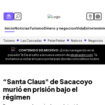
Inicio
Noticias
Turismo
Dinero y negocios
Vida
Entretenim
Turismo
Las Cascadas
Peter Parker
Nativos
Negocios
CONTENIDO DE ARCHIVO:
¡Estás navegando en el
pasado! 🚀 Da el salto a la nueva versión de
elsalvador.com
. Te
invitamos a visitar el nuevo portal país donde coincidimos todos.
“Santa Claus" de Sacacoyo
murió en prisión bajo el
régimen