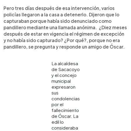
Pero tres días después de esa intervención, varios
policías llegaron a la casa a detenerlo. Dijeron que lo
capturaban porque había sido denunciado como
pandillero mediante una llamada anónima. ¿Diez meses
después de estar en vigencia el régimen de excepción
y no había sido capturado? ¿Por qué?, porque no era
pandillero, se pregunta y responde un amigo de Óscar.
La alcaldesa
de Sacacoyo
y el concejo
municipal
expresaron
sus
condolencias
por el
fallecimiento
de Óscar. La
edil lo
consideraba