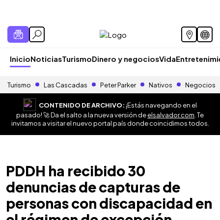
Inicio
Noticias
Turismo
Dinero y negocios
Vida
Entretenim
Turismo
Las Cascadas
Peter Parker
Nativos
Negocios
CONTENIDO DE ARCHIVO:
¡Estás navegando en el
pasado! 🚀 Da el salto a la nueva versión de
elsalvador.com
. Te
invitamos a visitar el nuevo portal país donde coincidimos todos.
PDDH ha recibido 30
denuncias de capturas de
personas con discapacidad en
el régimen de excepción