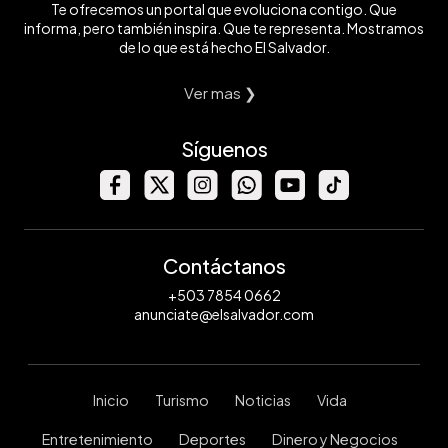
Te ofrecemos un portal que evoluciona contigo. Que
informa, pero también inspira. Que te representa. Mostramos
de lo que está hecho El Salvador.
Ver mas ❯
Síguenos
Contáctanos
+503 7854 0662
anunciate@elsalvador.com
Inicio
Turismo
Noticias
Vida
Entretenimiento
Deportes
Dinero y Negocios