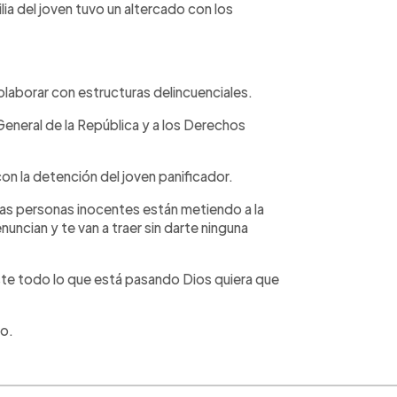
lia del joven tuvo un altercado con los
olaborar con estructuras delincuenciales.
eneral de la República y a los Derechos
n la detención del joven panificador.
as personas inocentes están metiendo a la
enuncian y te van a traer sin darte ninguna
ste todo lo que está pasando Dios quiera que
do.