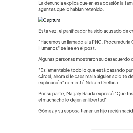
La denuncia explica que en esa ocasión la fami
agentes que lo habían retenido.
Esta vez, el panificador ha sido acusado de c
"Hacemos un llamado a la PNC, Procuraduría G
Humanos" se lee en el post.
Algunas personas mostraron su desacuerdo co
"Es lamentable todo lo que está pasando pur
cárcel, ahora si le caes mal a alguien solo te d
explicación" comentó Nelson Orellana.
Por su parte, Magaly Rauda expresó "Que tri
el muchacho lo dejen en libertad"
Gómez y su esposa tienen un hijo recién naci