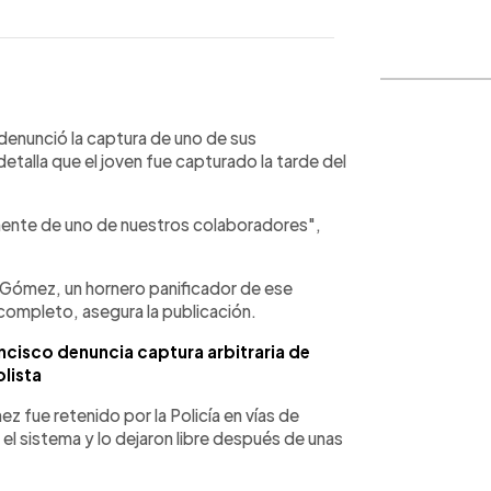
WhatsApp
Copiar link
enunció la captura de uno de sus
talla que el joven fue capturado la tarde del
tamente de uno de nuestros colaboradores",
d Gómez, un hornero panificador de ese
 completo, asegura la publicación.
ncisco denuncia captura arbitraria de
lista
z fue retenido por la Policía en vías de
 el sistema y lo dejaron libre después de unas