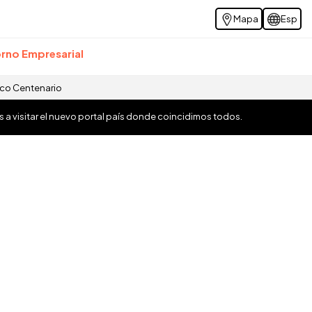
Mapa
Esp
rno Empresarial
ico Centenario
os a visitar el nuevo portal país donde coincidimos todos.