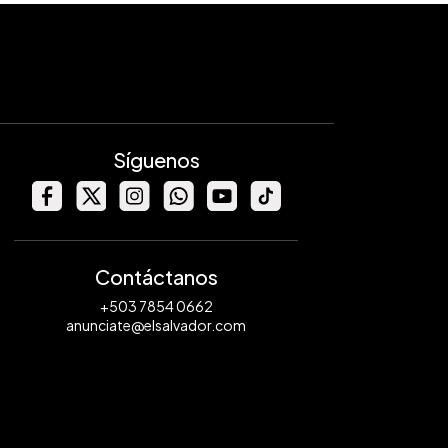
Síguenos
Contáctanos
+503 7854 0662
anunciate@elsalvador.com