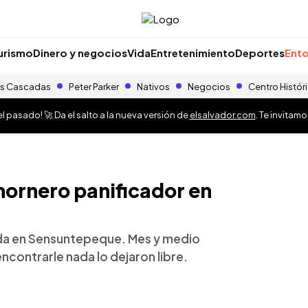
urismo
Dinero y negocios
Vida
Entretenimiento
Deportes
Ento
s Cascadas
Peter Parker
Nativos
Negocios
Centro Histór
 pasado! 🚀 Da el salto a la nueva versión de
elsalvador.com
. Te invitam
hornero panificador en
zada en Sensuntepeque. Mes y medio
encontrarle nada lo dejaron libre.