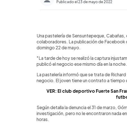
Publicado el 23 de mayo de 2022
0:00
Facebook
Twitter
►
Escuchar artículo
Una pastelería de Sensuntepeque, Cabañas, d
colaboradores. La publicación de Facebook de
domingo 22 de mayo.
"La tarde de hoy se realizó la captura injus
publicó el negocio ese mismo día en la noche.
La pastelería informó que se trata de Richar
negocio. El joven tiene un contrato a tiempo
VER: El club deportivo Fuerte San Fra
futbo
Según detalla la denuncia el 31 de marzo, Góme
investigación, pero no le encontraron nada en
horas.