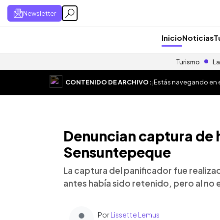
Newsletter
Inicio
Noticias
T
Turismo
La
CONTENIDO DE ARCHIVO:
¡Estás navegando en el
Denuncian captura de 
Sensuntepeque
La captura del panificador fue reali
antes había sido retenido, pero al no 
Por
Lissette Lemus