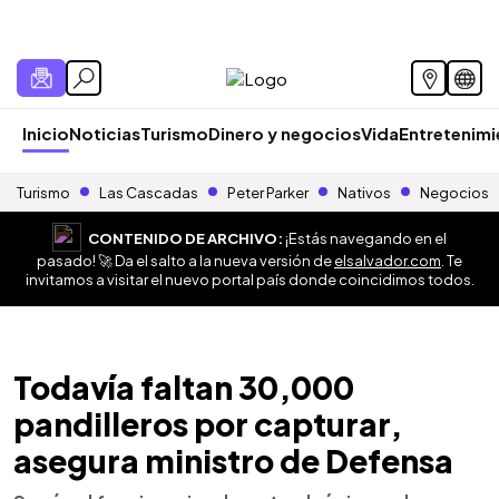
Inicio
Noticias
Turismo
Dinero y negocios
Vida
Entretenim
Turismo
Las Cascadas
Peter Parker
Nativos
Negocios
CONTENIDO DE ARCHIVO:
¡Estás navegando en el
pasado! 🚀 Da el salto a la nueva versión de
elsalvador.com
. Te
invitamos a visitar el nuevo portal país donde coincidimos todos.
Todavía faltan 30,000
pandilleros por capturar,
asegura ministro de Defensa