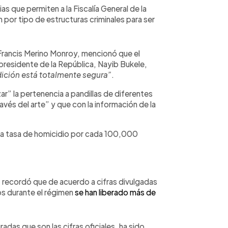
s que permiten a la Fiscalía General de la
 por tipo de estructuras criminales para ser
 Francis Merino Monroy, mencionó que el
 presidente de la República, Nayib Bukele,
dición está totalmente segura”
.
ar” la pertenencia a pandillas de diferentes
ravés del arte” y que con la información de la
 una tasa de homicidio por cada 100,000
, recordó que de acuerdo a cifras divulgadas
s durante el régimen
se han liberado más de
adas que son las cifras oficiales, ha sido