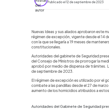
Publicado el 12 de septiembre de 2023
0:00
Facebook
Twitter
►
Escuchar artículo
Nuevas Ideas y sus aliados aprobaron este ma
régimen de excepción, vigente desde el 14 d
con la que se llegaría a 19 meses de mantene
constitucionales.
Autoridades del gabinete de Seguridad prese
del Consejo de Ministros de prorrogar la med
aprobó por medio de dispensa de trámites. La
de septiembre de 2023.
El régimen de excepción es utilizado por el 
combate a las pandillas desde el 27 de marzo
aumento de los homicidios atribuidos a estos
Autoridades del Gabinete de Seguridad pres