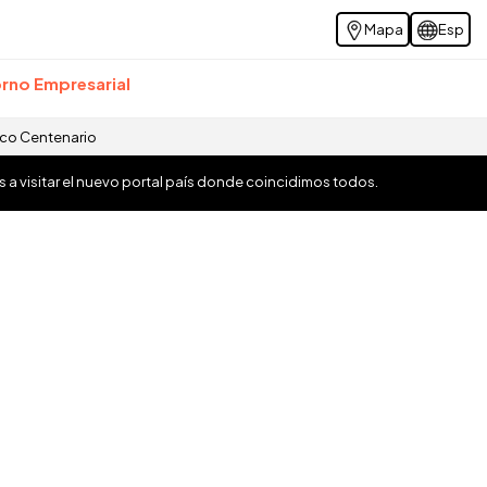
Mapa
Esp
rno Empresarial
ico Centenario
os a visitar el nuevo portal país donde coincidimos todos.