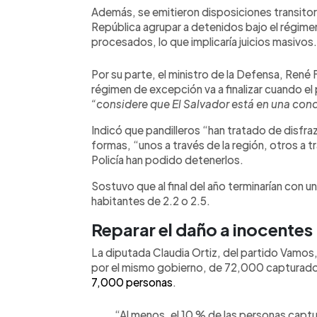
Además, se emitieron disposiciones transitoria
República agrupar a detenidos bajo el régimen
procesados, lo que implicaría juicios masivos.
Por su parte, el ministro de la Defensa, René
régimen de excepción va a finalizar cuando el
“considere que El Salvador está en una con
Indicó que pandilleros “han tratado de disfraz
formas, “unos a través de la región, otros a t
Policía han podido detenerlos.
Sostuvo que al final del año terminarían con
habitantes de 2.2 o 2.5.
Reparar el daño a inocentes
La diputada Claudia Ortiz, del partido Vamos
por el mismo gobierno, de 72,000 capturado
7,000 personas
.
“Al menos, el 10 % de las personas captur