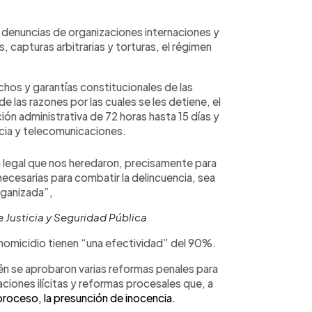
as denuncias de organizaciones internaciones y
 capturas arbitrarias y torturas, el régimen
chos y garantías constitucionales de las
las razones por las cuales se les detiene, el
ón administrativa de 72 horas hasta 15 días y
ncia y telecomunicaciones.
a legal que nos heredaron, precisamente para
necesarias para combatir la delincuencia, sea
ganizada”,
e Justicia y Seguridad Pública
 homicidio tienen “una efectividad” del 90%.
én se aprobaron varias reformas penales para
ciones ilícitas y reformas procesales que, a
proceso, la presunción de inocencia.