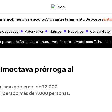
urismo
Dinero y negocios
Vida
Entretenimiento
Deportes
Ento
s Cascadas
Peter Parker
Nativos
Negocios
Centro Histór
 pasado! 🚀 Da el salto a la nueva versión de
elsalvador.com
. Te invitam
imoctava prórroga al
l mismo gobierno, de 72,000
 liberado más de 7,000 personas.