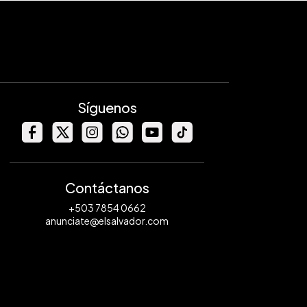
Síguenos
Contáctanos
+503 7854 0662
anunciate@elsalvador.com