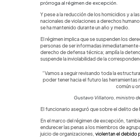
prórroga al régimen de excepción.
Y pese a la reducción de los homicidios y a l
nacionales de violaciones a derechos humanos,
se ha mantenido durante un año y medio.
El régimen implica que se suspenden los dere
personas de ser informadas inmediatamente de 
derecho de defensa técnica; amplía la detenci
suspende la inviolabilidad de la corresponde
“Vamos a seguir revisando toda la estructur
poder tener hacia el futuro las herramientas 
común u or
Gustavo Villatoro, ministro d
El funcionario aseguró que sobre el delito de
En el marco del régimen de excepción, tambi
endurecer las penas a los miembros de agrupa
juicio de organizaciones,
violentan el debido 