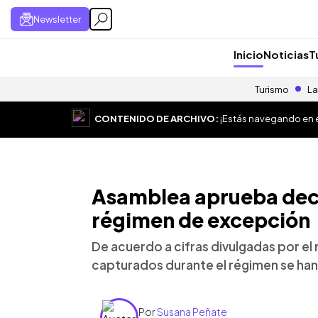
Newsletter
Inicio
Noticias
T
Turismo
La
CONTENIDO DE ARCHIVO:
¡Estás navegando en el
Asamblea aprueba dec
régimen de excepción
De acuerdo a cifras divulgadas por e
capturados durante el régimen se han
Por
Susana Peñate