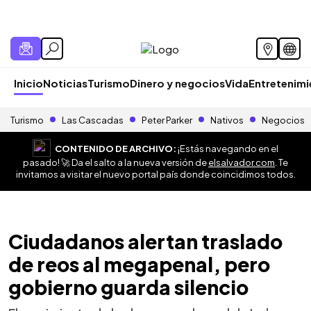
Inicio
Noticias
Turismo
Dinero y negocios
Vida
Entretenim
Turismo
Las Cascadas
Peter Parker
Nativos
Negocios
CONTENIDO DE ARCHIVO:
¡Estás navegando en el
pasado! 🚀 Da el salto a la nueva versión de
elsalvador.com
. Te
invitamos a visitar el nuevo portal país donde coincidimos todos.
Ciudadanos alertan traslado
de reos al megapenal, pero
gobierno guarda silencio