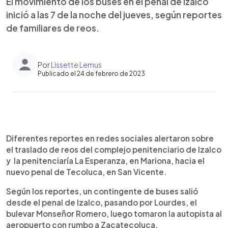
El movimiento de los buses en el penal de Izalco
inició a las 7 de la noche del jueves, según reportes
de familiares de reos.
Por
Lissette Lemus
Publicado el 24 de febrero de 2023
0:00
►
Escuchar artículo
Diferentes reportes en redes sociales alertaron sobre
el traslado de reos del complejo penitenciario de Izalco
y la penitenciaría La Esperanza, en Mariona, hacia el
nuevo penal de Tecoluca, en San Vicente.
Según los reportes, un contingente de buses salió
desde el penal de Izalco, pasando por Lourdes, el
bulevar Monseñor Romero, luego tomaron la autopista al
aeropuerto con rumbo a Zacatecoluca.